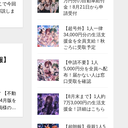
万円分の自動車給付
こで今回
金！8月21日から申
解説しま
請受付
【超号外】1人一律
34,000円分の生活支
援金を全員支給！秋
ごろに受取予定
報】
【申請不要】1人
5,000円分を全員へ配
布！届かない人は窓
口受取を確認
 【不動
【8月末まで】1人約
年4月版を
7万3,000円の生活支
員様の…
援金！詳細はこちら
【超朗報】母親1人5