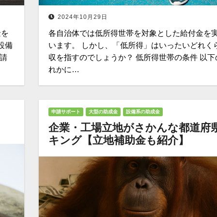
2024年10月29日
金を
各自治体では低所得世帯を対象とした給付金を
設備
います。 しかし、「低所得」はいったいどれく
請
収を指すのでしょうか？ 低所得世帯の条件 以下
れかに…
申請サポート
大型の助成金
設備系の助成金
企業・工場立地がさかんな都道府
キング【立地補助金も紹介】