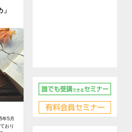
め」
5年5月
いており