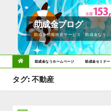
Skip
to
content
助成金ブログ
助成金情報検索サービス「助成金なう」
助成金なうホームページ
助成金セミナー
タグ:
不動産