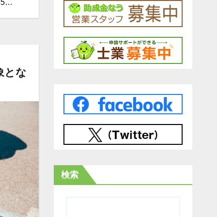
5…
象とな
検索