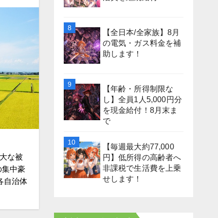
【全日本/全家族】8月
の電気・ガス料金を補
助します！
【年齢・所得制限な
し】全員1人5,000円分
を現金給付！8月末ま
で
【毎週最大約77,000
多大な被
円】低所得の高齢者へ
非課税で生活費を上乗
の集中豪
せします！
各自治体