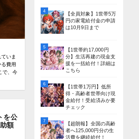
【全員対象】1世帯5万
円の家電給付金の申請
は10月9日まで
【1世帯約17,000円
分】生活再建の現金支
れていま
援を一括給付！詳細は
かる費用
こちら
こで、今
【1世帯1万円】低所
得・高齢者世帯向け現
金給付！受給済みか要
チェック
トを公
【超朗報】全国の高齢
補助額
者へ125,000円分の生
活費を継続給付！