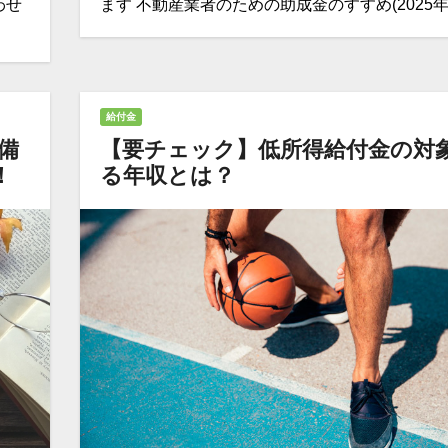
わせ
ます 不動産業者のための助成金のすすめ(2025年
給付金
備
【要チェック】低所得給付金の対
！
る年収とは？