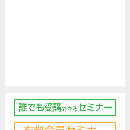
シ
ョ
ン