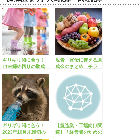
ギリギリ間に合う！
広告・宣伝に使える助
11末締め切りの助成
成金のまとめ チラ
金・補助金「全495
シ・ホームページ作
件」はこちら！【有料
成/ネット広告/創業
会員限定】
【有料会員限定】
ギリギリ間に合う！
【製造業・工場向け関
2023年10月末締切の
連】「経営者のための
助成金・補助金「全
助成金のすすめ」