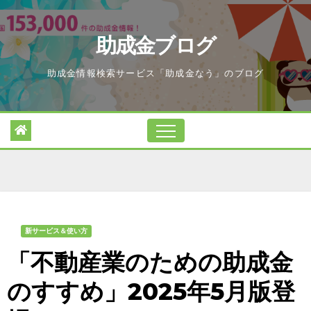
Skip
to
助成金ブログ
content
助成金情報検索サービス「助成金なう」のブログ
新サービス＆使い方
「不動産業のための助成金
のすすめ」2025年5月版登