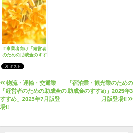
552件」はこちら！
2024年10月版登場!!
IT事業者向け「経営者
のための助成金のすす
め」2024年12月版
投
物流・運輸・交通業
「宿泊業・観光業のための
「経営者のための助成金の
助成金のすすめ」2025年3
稿
すすめ」2025年7月版登
月版登場!!
ナ
場!!
ビ
ゲ
ー