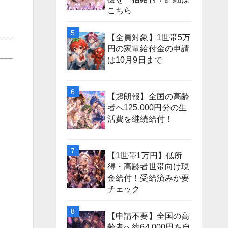
こちら
【全員対象】1世帯5万
円の家電給付金の申請
は10月9日まで
【超朗報】全国の高齢
者へ125,000円分の生
活費を継続給付！
【1世帯1万円】低所
得・高齢者世帯向け現
金給付！受給済みか要
チェック
【申請不要】全国の高
齢者へ約64,000円を自