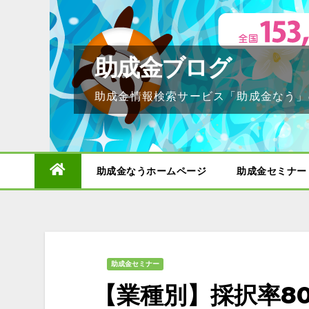
Skip
to
content
助成金ブログ
助成金情報検索サービス「助成金なう」
助成金なうホームページ
助成金セミナー
助成金セミナー
【業種別】採択率8