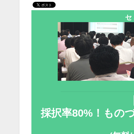
セ
採択率80%！もの