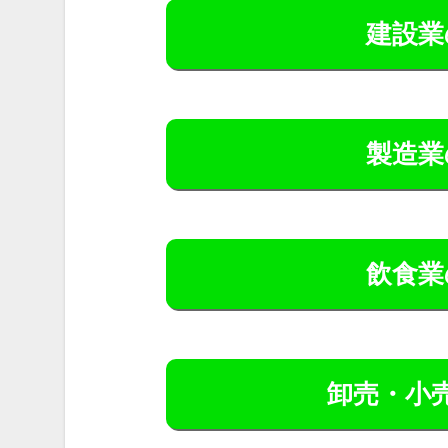
建設業
製造業
飲食業
卸売・小