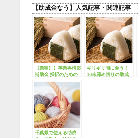
【助成金なう】人気記事・関連記事
【業種別】事業再構築
ギリギリ間に合う！
補助金 採択のための
10末締め切りの助成
勉強会(無料/オンライ
金・補助金「全389
ン)
件」はこちら！【有料
会員限定】
千葉県で使える助成