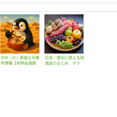
3/30（火）新規公示案
広告・宣伝に使える助
件情報【有料会員限
成金のまとめ チラ
定】
シ・ホームページ作
成/ネット広告/創業
【有料会員限定】