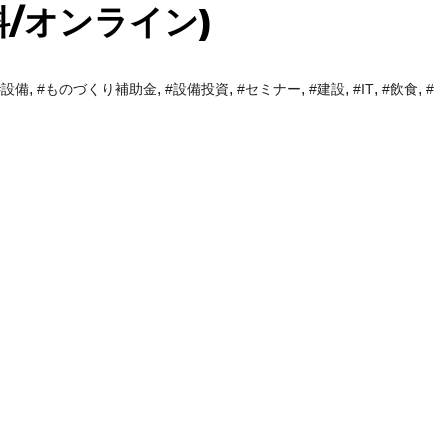
/オンライン)
,
,
,
,
,
,
,
#設備
#ものづくり補助金
#設備投資
#セミナー
#建設
#IT
#飲食
#