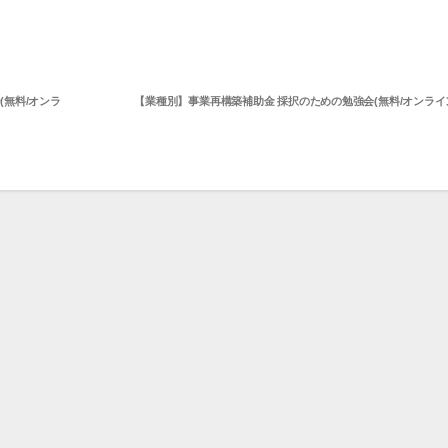
(無料/オンラ
【業種別】事業再構築補助金 採択のための勉強会(無料/オンライ