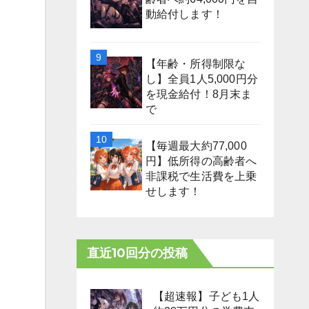
動給付します！
【年齢・所得制限な
し】全員1人5,000円分
を現金給付！8月末ま
で
【毎週最大約77,000
円】低所得の高齢者へ
非課税で生活費を上乗
せします！
直近10回分の投稿
【超速報】子ども1人