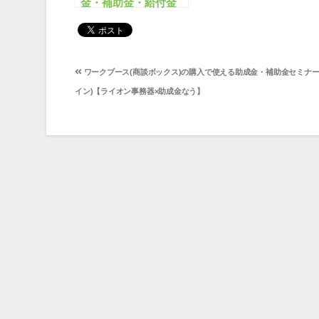
金・補助金・給付金
2024年版！746件が現
在公募中です！
投
ワークブース(商談ボックス)の購入で使える助成金・補助金セミナー
稿
イン)【ライオン事務器×助成金なう】
ナ
ビ
ゲ
ー
シ
ョ
ン