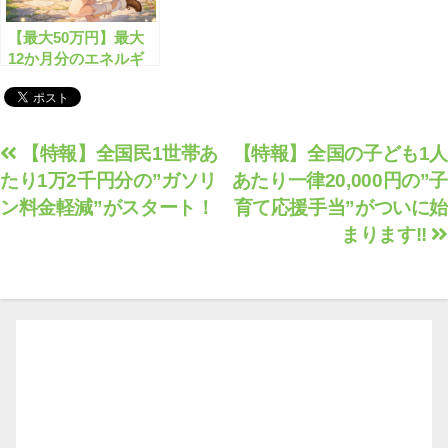
【最大50万円】最大
12か月分のエネルギ
ー高騰対策の支援金と
は？
投
【特報】全国民1世帯あ
【特報】全国の子ども1人
たり1万2千円分の”ガソリ
あたり一律20,000円の”子
稿
ン料金軽減”がスタート！
育て応援手当”がついに始
ナ
まります!!
ビ
ゲ
ー
シ
ョ
ン