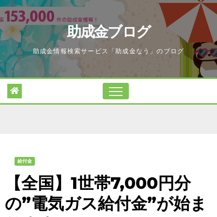
Skip
to
助成金ブログ
content
助成金情報検索サービス「助成金なう」のブログ
給付金
【全国】1世帯7,000円分
の”電気ガス給付金”が始ま