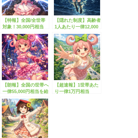
【特報】全国/全世帯
【隠れた制度】高齢者
対象！30,000円相当
1人あたり一律12,000
の”電気代・ガス代支
円の”電気代給付
援”が始まります！
金”とは？！
【朗報】全国の世帯へ
【超速報】1世帯あた
一律55,000円相当を給
り一律1万円相当
付します！
の”エネルギー支援
金”がスタート!?