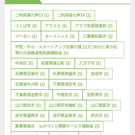
ご利用者の声13
(1)
ご利用者の声14
(1)
つくば市
(1)
アラスカ
(1)
アラブ首長国連邦
(1)
ブータン
(1)
モーリシャス
(1)
三重県松阪市
(1)
中堅・中小・スタートアップ企業の賃上げに向けた省力化
等の大規模成長投資補助金
(1)
中央区
(2)
佐賀県基山町
(1)
八王子市
(1)
兵庫県宝塚市
(1)
兵庫県西脇市
(1)
加須市
(1)
北海道中川町
(1)
千葉県浦安市
(1)
千葉県習志野市
(1)
宇都宮市
(1)
宜野湾市
(1)
山口県光市
(1)
山口県田布施町
(1)
山口県萩市
(1)
岩手県盛岡市
(1)
岩手県花巻市
(1)
所沢市
(1)
新事業進出・ものづくり商業サービス補助金
(3)