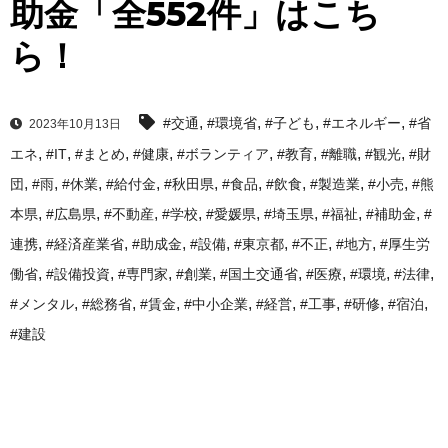
助金「全552件」はこち
ら！
,
,
,
,
#交通
#環境省
#子ども
#エネルギー
#省
2023年10月13日
,
,
,
,
,
,
,
,
エネ
#IT
#まとめ
#健康
#ボランティア
#教育
#離職
#観光
#財
,
,
,
,
,
,
,
,
,
団
#雨
#休業
#給付金
#秋田県
#食品
#飲食
#製造業
#小売
#熊
,
,
,
,
,
,
,
,
本県
#広島県
#不動産
#学校
#愛媛県
#埼玉県
#福祉
#補助金
#
,
,
,
,
,
,
,
連携
#経済産業省
#助成金
#設備
#東京都
#不正
#地方
#厚生労
,
,
,
,
,
,
,
,
働省
#設備投資
#専門家
#創業
#国土交通省
#医療
#環境
#法律
,
,
,
,
,
,
,
,
#メンタル
#総務省
#賃金
#中小企業
#経営
#工事
#研修
#宿泊
#建設