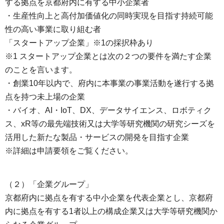
する拠点を京都府内に有する中小企業者
・生産性向上と高付加価値化の同時実現を目指す持続可能
性の高い事業に取り組む者
「スタートアップ企業」※1の採択枠あり
※1 スタートアップ企業とは次の２つの要件を満たす企業
のことを言います。
・創業10年以内で、府内に本事業の事業活動を遂行する拠
点を持つ未上場の企業
・バイオ、AI・IoT、DX、データサイエンス、ロボティク
ス、xR等の最先端技術又は大学等研究機関の研究シーズを
活用した新たな製品・サービスの開発を目指す企業
※詳細は申請要領をご覧ください。
（２）「企業グループ」
京都府内に拠点を有する中小企業を代表企業とし、京都府
内に拠点を有する1者以上の構成企業又は大学等研究機関か