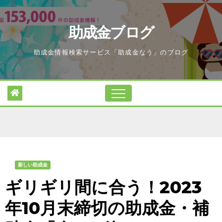
Skip
to
助成金ブログ
content
助成金情報検索サービス「助成金なう」のブログ
新しい助成金
ギリギリ間に合う！2023
年10月末締切の助成金・補