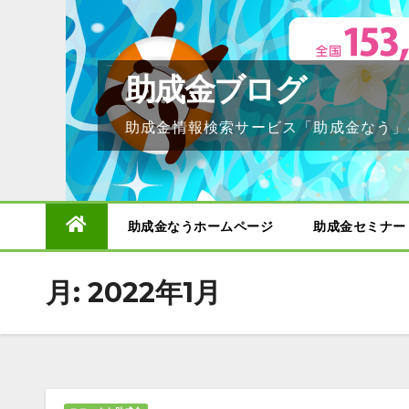
Skip
to
content
助成金ブログ
助成金情報検索サービス「助成金なう」
助成金なうホームページ
助成金セミナー
月:
2022年1月