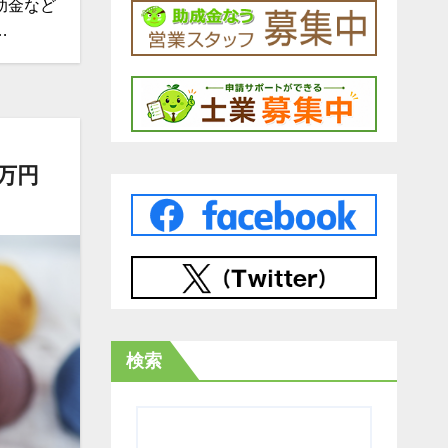
助金など
…
万円
検索