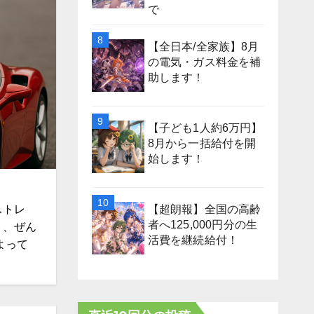
で
【全日本/全家族】8月
の電気・ガス料金を補
助します！
【子ども1人約6万円】
8月から一括給付を開
始します！
【超朗報】全国の高齢
ストレ
者へ125,000円分の生
り、ぜん
活費を継続給付！
よって