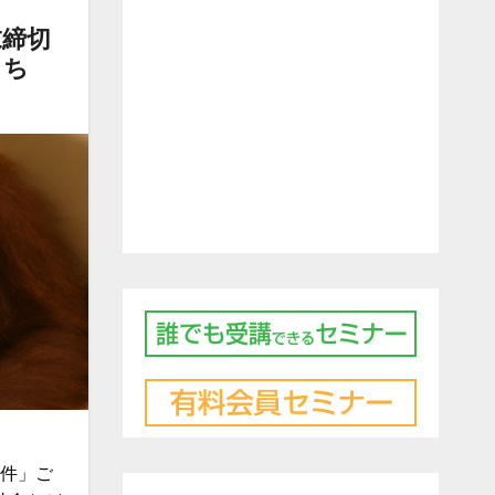
末締切
こち
7件」ご