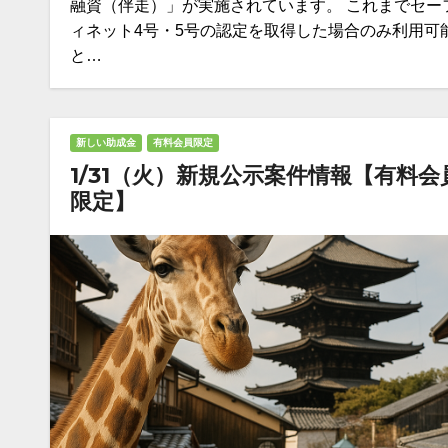
融資（伴走）」が実施されています。 これまでセー
ィネット4号・5号の認定を取得した場合のみ利用可
と…
新しい助成金
有料会員限定
1/31（火）新規公示案件情報【有料会
限定】