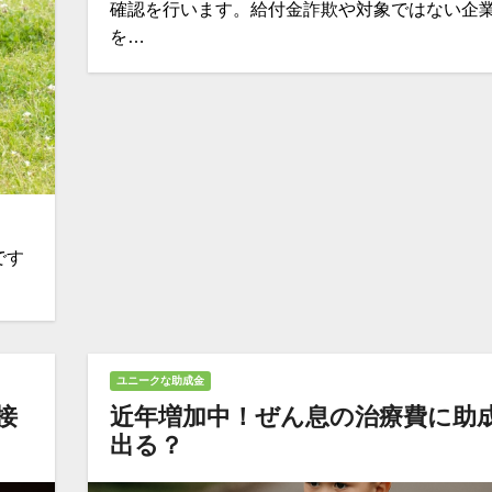
確認を行います。給付金詐欺や対象ではない企
を…
です
ユニークな助成金
接
近年増加中！ぜん息の治療費に助
出る？