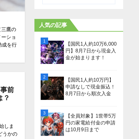
人気の記事
（三鷹の
メーショ
【国民1人約10万6,000
助成を行
円】8月7日から現金入
金が始まります！
【国民1人約10万円】
申請なしで現金振込！
の事前
8月7日から順次入金
は？
【全員対象】1世帯5万
円の家電給付金の申請
開始しま
は10月9日まで
どうかの