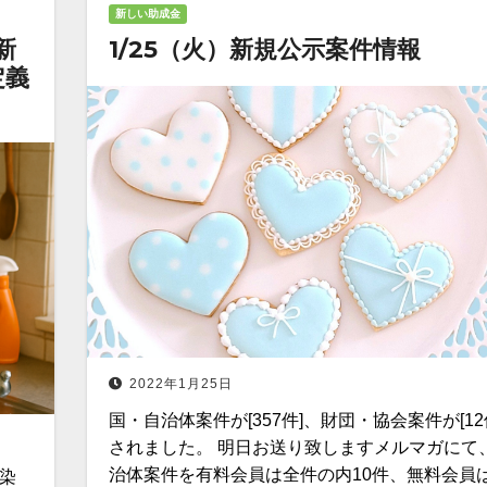
新しい助成金
新
1/25（火）新規公示案件情報
定義
2022年1月25日
国・自治体案件が[357件]、財団・協会案件が[12
されました。 明日お送り致しますメルマガにて
治体案件を有料会員は全件の内10件、無料会員
感染