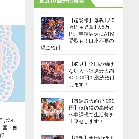
直近10回分の投稿
【超朗報】母親1人5
万円＋児童1人5万
円、申請翌週にATM
受取も！口座不要の
現金給付
【必見】全国の働け
ない人へ毎週最大約
40,000円を継続給付
します！
【毎週最大約77,000
円】低所得の高齢者
へ非課税で生活費を
件]公示
上乗せします！
、国・自
は3…
【特報】全国の低所