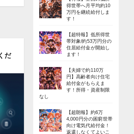
得世帯へ月平均約10
万円を継続給付しま
す！
【超特報】低所得世
帯対象/約53万円分の
住居給付金が開始し
くだ
ます！
【夫婦で約110万
円】高齢者向け住宅
給付金がもらえま
す！所得・資産制限
なし
【超朗報】約6万
4,000円分の困窮世帯
向け電気代給付金！
返還しなくてよいこ