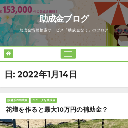
Skip
to
助成金ブログ
content
助成金情報検索サービス「助成金なう」のブログ
日:
2022年1月14日
設備系の助成金
ユニークな助成金
花壇を作ると最大10万円の補助金？