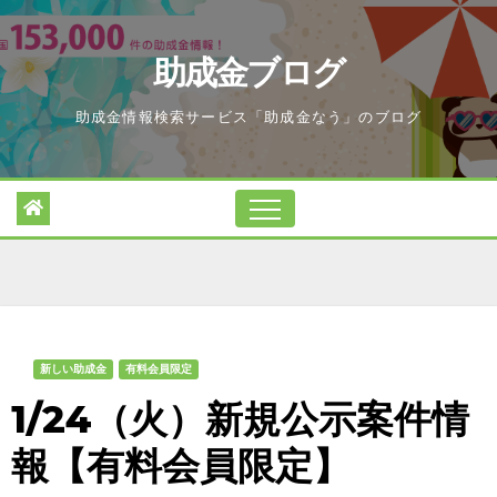
Skip
to
助成金ブログ
content
助成金情報検索サービス「助成金なう」のブログ
新しい助成金
有料会員限定
1/24（火）新規公示案件情
報【有料会員限定】