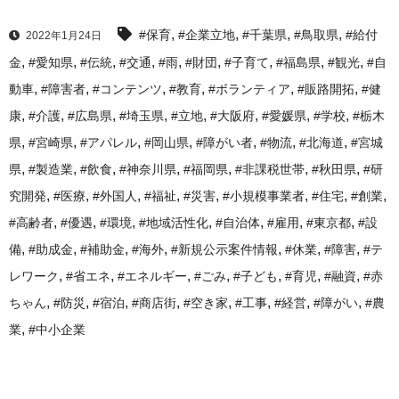
,
,
,
,
#保育
#企業立地
#千葉県
#鳥取県
#給付
2022年1月24日
,
,
,
,
,
,
,
,
,
金
#愛知県
#伝統
#交通
#雨
#財団
#子育て
#福島県
#観光
#自
,
,
,
,
,
,
動車
#障害者
#コンテンツ
#教育
#ボランティア
#販路開拓
#健
,
,
,
,
,
,
,
,
康
#介護
#広島県
#埼玉県
#立地
#大阪府
#愛媛県
#学校
#栃木
,
,
,
,
,
,
,
県
#宮崎県
#アパレル
#岡山県
#障がい者
#物流
#北海道
#宮城
,
,
,
,
,
,
,
県
#製造業
#飲食
#神奈川県
#福岡県
#非課税世帯
#秋田県
#研
,
,
,
,
,
,
,
,
究開発
#医療
#外国人
#福祉
#災害
#小規模事業者
#住宅
#創業
,
,
,
,
,
,
,
#高齢者
#優遇
#環境
#地域活性化
#自治体
#雇用
#東京都
#設
,
,
,
,
,
,
,
備
#助成金
#補助金
#海外
#新規公示案件情報
#休業
#障害
#テ
,
,
,
,
,
,
,
レワーク
#省エネ
#エネルギー
#ごみ
#子ども
#育児
#融資
#赤
,
,
,
,
,
,
,
,
ちゃん
#防災
#宿泊
#商店街
#空き家
#工事
#経営
#障がい
#農
,
業
#中小企業