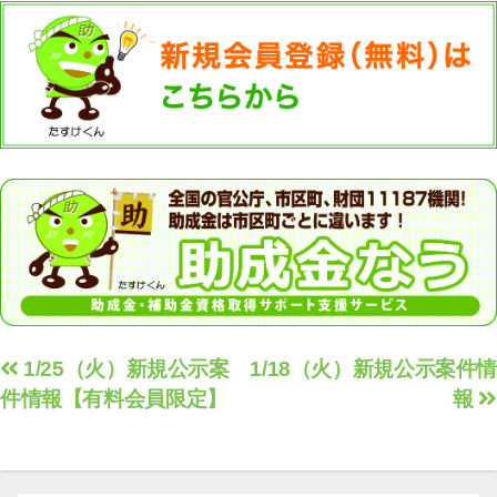
投
1/25（火）新規公示案
1/18（火）新規公示案件情
件情報【有料会員限定】
報
稿
ナ
ビ