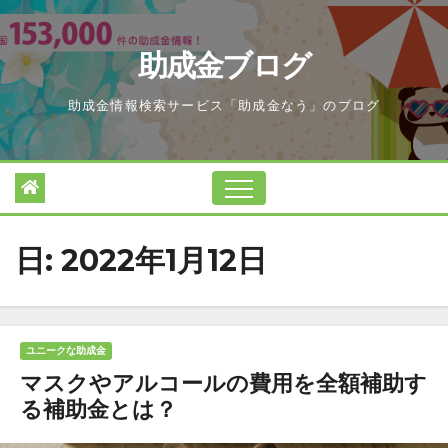
Skip
to
助成金ブログ
content
助成金情報検索サービス「助成金なう」のブログ
日:
2022年1月12日
ユニークな助成金
マスクやアルコールの費用を全額補助す
る補助金とは？