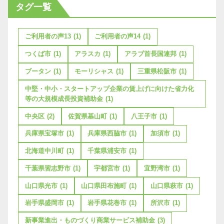
タグ一覧
ご利用者の声13
(1)
ご利用者の声14
(1)
つくば市
(1)
アラスカ
(1)
アラブ首長国連邦
(1)
ブータン
(1)
モーリシャス
(1)
三重県松阪市
(1)
中堅・中小・スタートアップ企業の賃上げに向けた省力化
等の大規模成長投資補助金
(1)
中央区
(2)
佐賀県基山町
(1)
八王子市
(1)
兵庫県宝塚市
(1)
兵庫県西脇市
(1)
加須市
(1)
北海道中川町
(1)
千葉県浦安市
(1)
千葉県習志野市
(1)
宇都宮市
(1)
宜野湾市
(1)
山口県光市
(1)
山口県田布施町
(1)
山口県萩市
(1)
岩手県盛岡市
(1)
岩手県花巻市
(1)
所沢市
(1)
新事業進出・ものづくり商業サービス補助金
(3)