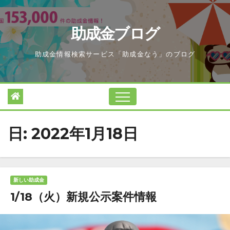
Skip
to
助成金ブログ
content
助成金情報検索サービス「助成金なう」のブログ
日:
2022年1月18日
新しい助成金
1/18（火）新規公示案件情報