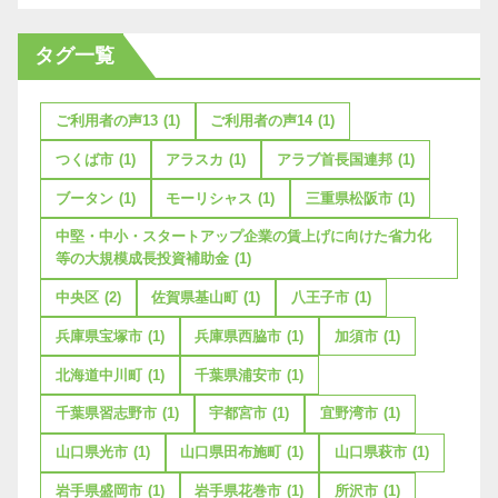
タグ一覧
ご利用者の声13
(1)
ご利用者の声14
(1)
つくば市
(1)
アラスカ
(1)
アラブ首長国連邦
(1)
ブータン
(1)
モーリシャス
(1)
三重県松阪市
(1)
中堅・中小・スタートアップ企業の賃上げに向けた省力化
等の大規模成長投資補助金
(1)
中央区
(2)
佐賀県基山町
(1)
八王子市
(1)
兵庫県宝塚市
(1)
兵庫県西脇市
(1)
加須市
(1)
北海道中川町
(1)
千葉県浦安市
(1)
千葉県習志野市
(1)
宇都宮市
(1)
宜野湾市
(1)
山口県光市
(1)
山口県田布施町
(1)
山口県萩市
(1)
岩手県盛岡市
(1)
岩手県花巻市
(1)
所沢市
(1)