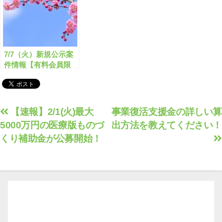
7/7（火）新規公示案
件情報【有料会員限
定】
投
【速報】2/1(火)最大
事業復活支援金の詳しい算
5000万円の医療版ものづ
出方法を教えてください！
稿
くり補助金が公募開始！
ナ
ビ
ゲ
ー
シ
ョ