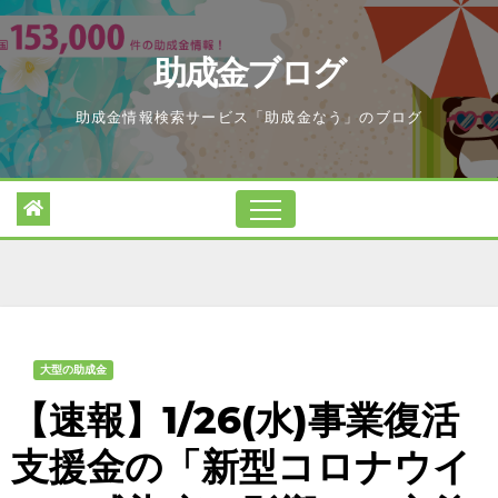
Skip
to
助成金ブログ
content
助成金情報検索サービス「助成金なう」のブログ
大型の助成金
【速報】1/26(水)事業復活
支援金の「新型コロナウイ