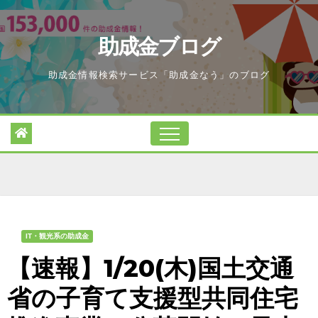
Skip
to
助成金ブログ
content
助成金情報検索サービス「助成金なう」のブログ
IT・観光系の助成金
【速報】1/20(木)国土交通
省の子育て支援型共同住宅