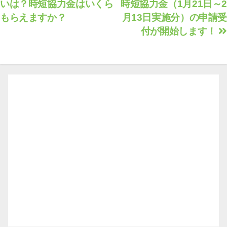
いは？時短協力金はいくら
時短協力金（1月21日～2
稿
もらえますか？
月13日実施分）の申請受
ナ
付が開始します！
ビ
ゲ
ー
シ
ョ
ン