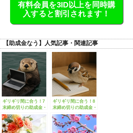
有料会員を3ID以上を同時購
入すると割引されます！
【助成金なう】人気記事・関連記事
ギリギリ間に合う！7
ギリギリ間に合う！8
末締め切りの助成金・
末締め切りの助成金・
補助金「全496件」は
補助金「全531件」は
こちら！【有料会員限
こちら！【有料会員限
定】
定】