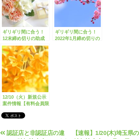
ギリギリ間に合う！
ギリギリ間に合う！
12末締め切りの助成
2022年1月締め切りの
金・補助金「全1283
助成金・補助金「全
件」はこちら！【有料
1335件」はこちら！
会員限定】
【有料会員限定】
12/10（火）新規公示
案件情報【有料会員限
定】
投
認証店と非認証店の違
【速報】1/20(木)埼玉県の