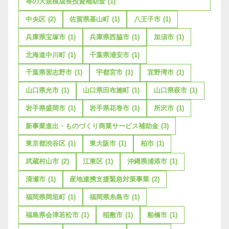
等の大規模成長投資補助金
(1)
中央区
(2)
佐賀県基山町
(1)
八王子市
(1)
兵庫県宝塚市
(1)
兵庫県西脇市
(1)
加須市
(1)
北海道中川町
(1)
千葉県浦安市
(1)
千葉県習志野市
(1)
宇都宮市
(1)
宜野湾市
(1)
山口県光市
(1)
山口県田布施町
(1)
山口県萩市
(1)
岩手県盛岡市
(1)
岩手県花巻市
(1)
所沢市
(1)
新事業進出・ものづくり商業サービス補助金
(3)
東京都渋谷区
(1)
東大阪市
(1)
柏市
(1)
武蔵村山市
(2)
江東区
(1)
沖縄県浦添市
(1)
清瀬市
(1)
産地連携支援緊急対策事業
(2)
福岡県岡垣町
(1)
福岡県糸島市
(1)
福島県会津若松市
(1)
稲敷市
(1)
船橋市
(1)