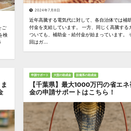
2024年7月8日
近年高騰する電気代に対して、各自治体では補
付金を支給しています。 一方、同じく高騰する
をご
ついても、補助金・給付金が始まっています。 
を検
回はガ…
さ
申請サポート
大型の助成金
設備系の助成金
しま
【千葉県】最大1000万円の省エネ
金
金の申請サポートはこちら！