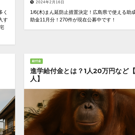
2024年2月16日
多く
1/6(木)まん延防止措置決定！広島県で使える助
入す
助金11月分！270件が現在公募中です！
宅
給付金
進学給付金とは？1人20万円など
人】