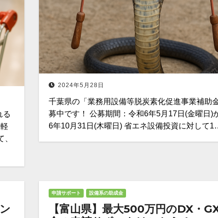
2024年5月28日
千葉県の「業務用設備等脱炭素化促進事業補助
募中です！ 公募期間：令和6年5月17日(金曜日)
れる
6年10月31日(木曜日) 省エネ設備投資に対して1
担軽
て、
申請サポート
設備系の助成金
ン
【富山県】最大500万円のDX・G