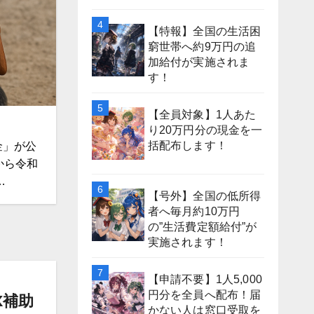
【特報】全国の生活困
窮世帯へ約9万円の追
加給付が実施されま
す！
【全員対象】1人あた
り20万円分の現金を一
括配布します！
金」が公
から令和
…
【号外】全国の低所得
者へ毎月約10万円
の”生活費定額給付”が
実施されます！
【申請不要】1人5,000
円分を全員へ配布！届
X補助
かない人は窓口受取を