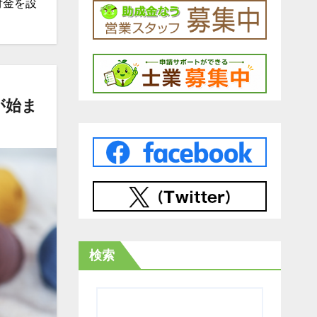
付金を設
が始ま
検索