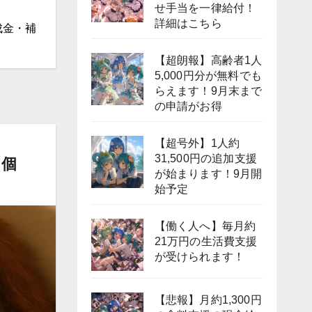
せ手当を一律給付！
詳細はこちら
成金・補
【超朗報】高齢者1人
5,000円分が無料でも
らえます！9月末まで
の申請がお得
【超号外】1人約
31,500円の追加支援
【個
が始まります！9月開
始予定
【働く人へ】毎月約
21万円の生活費支援
が受けられます！
【悲報】月約1,300円