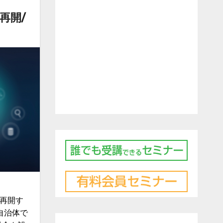
再開/
ら再開す
自治体で