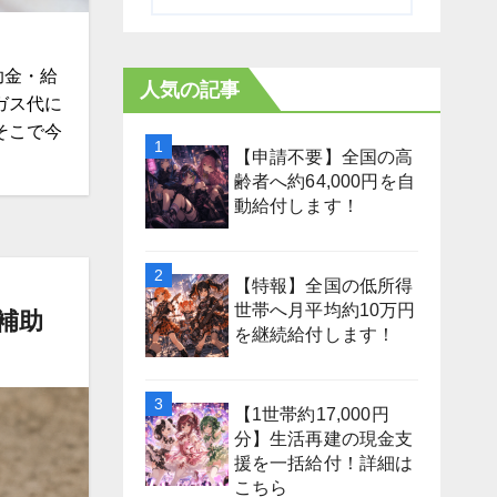
助金・給
人気の記事
ガス代に
そこで今
【申請不要】全国の高
齢者へ約64,000円を自
動給付します！
【特報】全国の低所得
世帯へ月平均約10万円
補助
を継続給付します！
【1世帯約17,000円
分】生活再建の現金支
援を一括給付！詳細は
こちら