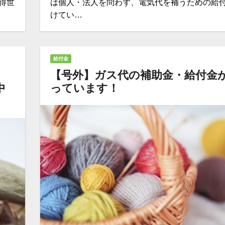
得世
は個人・法人を問わず、電気代を補うための給
けてい…
給付金
【号外】ガス代の補助金・給付金
中
っています！