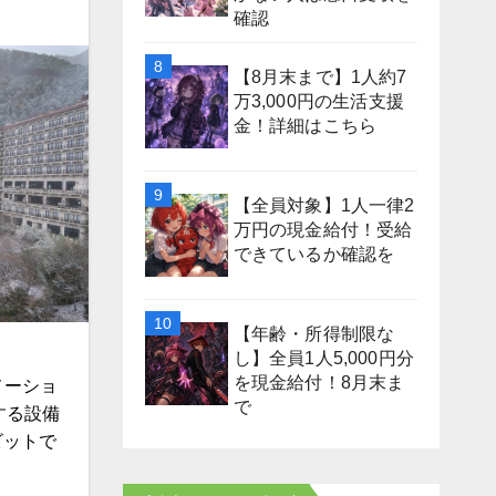
確認
【8月末まで】1人約7
万3,000円の生活支援
金！詳細はこちら
【全員対象】1人一律2
万円の現金給付！受給
できているか確認を
【年齢・所得制限な
し】全員1人5,000円分
を現金給付！8月末ま
メーショ
で
する設備
ビットで