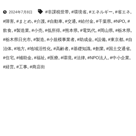
,
,
,
,
#非課税世帯
#環境省
#エネルギー
#省エネ
2024年7月8日
,
,
,
,
,
,
,
,
#障害
#まとめ
#介護
#自動車
#交通
#給付金
#千葉県
#NPO
#
,
,
,
,
,
,
,
,
飲食
#製造業
#小売
#低所得
#熊本県
#電気代
#岡山県
#栃木県
,
,
,
,
,
,
#栃木県日光市
#製造
#小規模事業者
#助成金
#設備
#東京都
#自
,
,
,
,
,
,
,
治体
#地方
#地域活性化
#高齢者
#基礎知識
#創業
#国土交通省
,
,
,
,
,
,
,
,
#住宅
#補助金
#福祉
#医療
#環境
#法律
#NPO法人
#中小企業
,
,
#経営
#工事
#商店街