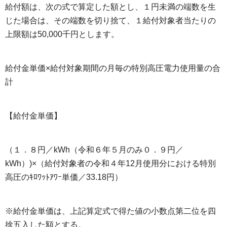
給付額は、次の式で算定した額とし、１円未満の端数を生
じた場合は、その端数を切り捨て、１給付対象者当たりの
上限額は50,000千円とします。
給付金単価×給付対象期間の月毎の特別高圧電力使用量の合
計
【給付金単価】
（１．８円／kWh（令和６年５月のみ０．９円／
kWh）)×（給付対象者の令和４年12月使用分における特別
高圧のｷﾛﾜｯﾄｱﾜｰ単価／33.18円）
※給付金単価は、上記算定式で得た値の小数点第二位を四
捨五入した額とする。