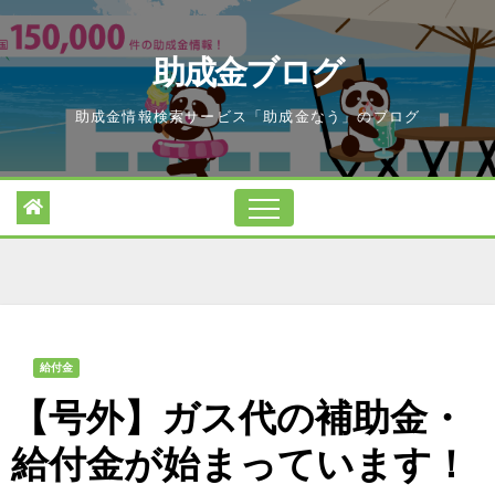
Skip
to
助成金ブログ
content
助成金情報検索サービス「助成金なう」のブログ
給付金
【号外】ガス代の補助金・
給付金が始まっています！