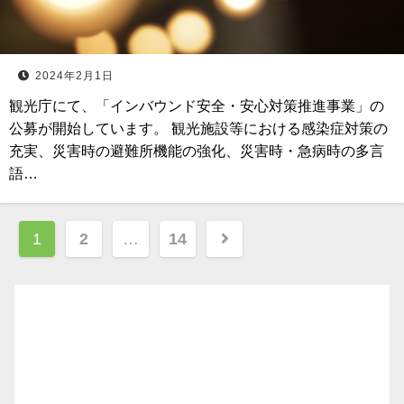
2024年2月1日
観光庁にて、「インバウンド安全・安心対策推進事業」の
公募が開始しています。 観光施設等における感染症対策の
充実、災害時の避難所機能の強化、災害時・急病時の多言
語…
投
1
2
…
14
稿
ナ
ビ
ゲ
ー
シ