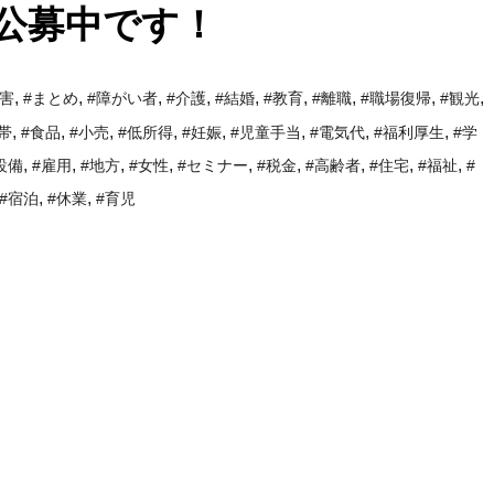
在公募中です！
,
,
,
,
,
,
,
,
,
障害
#まとめ
#障がい者
#介護
#結婚
#教育
#離職
#職場復帰
#観光
,
,
,
,
,
,
,
,
帯
#食品
#小売
#低所得
#妊娠
#児童手当
#電気代
#福利厚生
#学
,
,
,
,
,
,
,
,
,
設備
#雇用
#地方
#女性
#セミナー
#税金
#高齢者
#住宅
#福祉
#
,
,
#宿泊
#休業
#育児