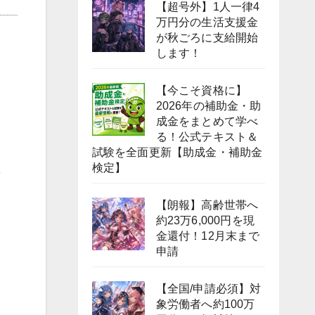
【超号外】1人一律4
万円分の生活支援金
が秋ごろに支給開始
します！
【今こそ資格に】
2026年の補助金・助
成金をまとめて学べ
る！公式テキスト＆
試験を全面更新【助成金・補助金
検定】
を
【朗報】高齢世帯へ
約23万6,000円を現
金還付！12月末まで
申請
【全国/申請必須】対
象労働者へ約100万