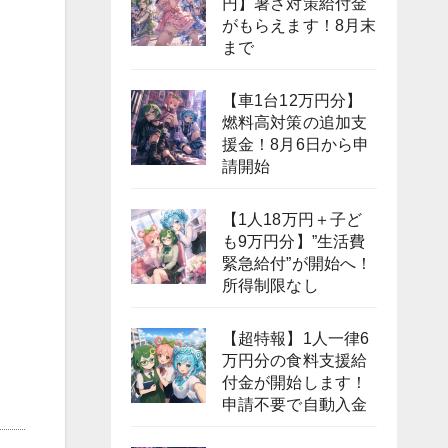
円】暑さ対策給付金
がもらえます！8月末
まで
【車1台12万円分】
燃料高対策の追加支
援金！8月6日から申
請開始
【1人18万円＋子ど
も9万円分】”生活費
緊急給付”が開始へ！
所得制限なし
【超特報】1人一律6
万円分の食料支援給
付金が開始します！
申請不要で自動入金