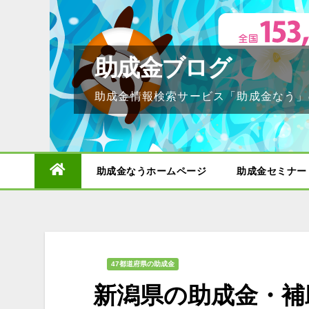
Skip
to
content
助成金ブログ
助成金情報検索サービス「助成金なう」
助成金なうホームページ
助成金セミナー
47都道府県の助成金
新潟県の助成金・補