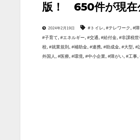
版！ 650件が現
,
,
#トイレ
#テレワーク
#
2024年2月19日
,
,
,
,
#子育て
#エネルギー
#交通
#給付金
#非課税世
,
,
,
,
,
,
校
#就業規則
#補助金
#連携
#助成金
#大型
#
,
,
,
,
,
,
外国人
#医療
#環境
#中小企業
#障がい
#工事