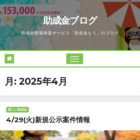
Skip
to
助成金ブログ
content
助成金情報検索サービス「助成金なう」のブログ
月:
2025年4月
新しい助成金
4/29(火)新規公示案件情報