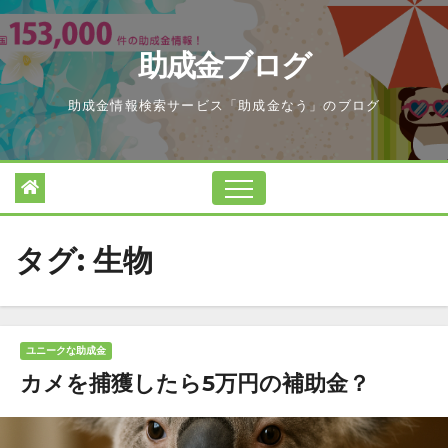
Skip
to
助成金ブログ
content
助成金情報検索サービス「助成金なう」のブログ
タグ:
生物
ユニークな助成金
カメを捕獲したら5万円の補助金？