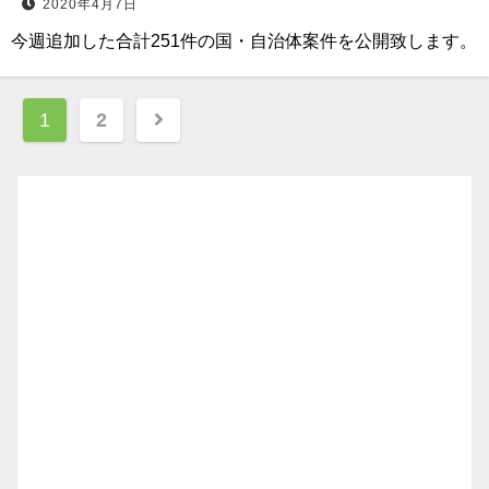
2020年4月7日
今週追加した合計251件の国・自治体案件を公開致します。
投
1
2
稿
ナ
ビ
ゲ
ー
シ
ョ
ン