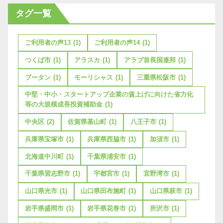
タグ一覧
ご利用者の声13
(1)
ご利用者の声14
(1)
つくば市
(1)
アラスカ
(1)
アラブ首長国連邦
(1)
ブータン
(1)
モーリシャス
(1)
三重県松阪市
(1)
中堅・中小・スタートアップ企業の賃上げに向けた省力化
等の大規模成長投資補助金
(1)
中央区
(2)
佐賀県基山町
(1)
八王子市
(1)
兵庫県宝塚市
(1)
兵庫県西脇市
(1)
加須市
(1)
北海道中川町
(1)
千葉県浦安市
(1)
千葉県習志野市
(1)
宇都宮市
(1)
宜野湾市
(1)
山口県光市
(1)
山口県田布施町
(1)
山口県萩市
(1)
岩手県盛岡市
(1)
岩手県花巻市
(1)
所沢市
(1)