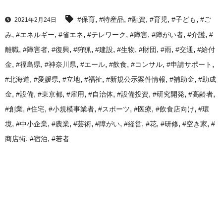
,
,
,
,
,
#保育
#特産品
#融資
#育児
#子ども
#ご
2021年2月24日
,
,
,
,
,
,
,
み
#エネルギー
#省エネ
#テレワーク
#障害
#障がい者
#介護
#
,
,
,
,
,
,
,
,
,
離職
#障害者
#復興
#狩猟
#建設
#生物
#財団
#雨
#交通
#給付
,
,
,
,
,
,
,
金
#福島県
#神奈川県
#エール
#飲食
#コンサル
#申請サポート
,
,
,
,
,
,
#北海道
#愛媛県
#立地
#福祉
#新規公示案件情報
#補助金
#助成
,
,
,
,
,
,
,
,
金
#設備
#東京都
#雇用
#自治体
#設備投資
#研究開発
#高齢者
,
,
,
,
,
,
#創業
#住宅
#小規模事業者
#スポーツ
#医療
#飲食店向け
#環
,
,
,
,
,
,
,
,
,
境
#中小企業
#農業
#芸術
#障がい
#経営
#花
#研修
#空き家
#
,
,
商店街
#宿泊
#若者