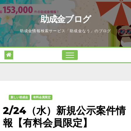
Skip
to
助成金ブログ
content
助成金情報検索サービス「助成金なう」のブログ
新しい助成金
有料会員限定
2/24（水）新規公示案件情
報【有料会員限定】