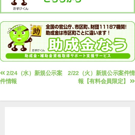
投
2/24（水）新規公示案
2/22（火）新規公示案件情
件情報
報【有料会員限定】
稿
ナ
ビ
ゲ
ー
シ