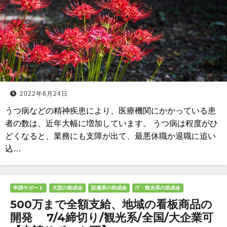
2022年6月24日
うつ病などの精神疾患により、医療機関にかかっている患
者の数は、近年大幅に増加しています。 うつ病は程度がひ
どくなると、業務にも支障が出て、最悪休職か退職に追い
込…
申請サポート
大型の助成金
設備系の助成金
IT・観光系の助成金
500万まで全額支給、地域の看板商品の
開発 7/4締切り/観光系/全国/大企業可