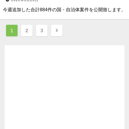
2022年6月20日
今週追加した合計884件の国・自治体案件を公開致します。
投
1
2
3
稿
ナ
ビ
ゲ
ー
シ
ョ
ン