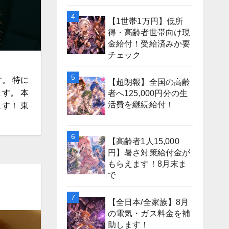
【1世帯1万円】低所
得・高齢者世帯向け現
金給付！受給済みか要
チェック
。 特に
【超朗報】全国の高齢
す。 本
者へ125,000円分の生
活費を継続給付！
す！ 東
【高齢者1人15,000
円】暑さ対策給付金が
もらえます！8月末ま
で
【全日本/全家族】8月
の電気・ガス料金を補
助します！