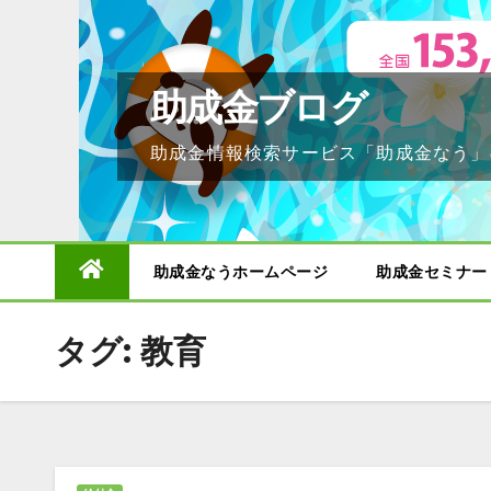
Skip
to
content
助成金ブログ
助成金情報検索サービス「助成金なう」
助成金なうホームページ
助成金セミナー
タグ:
教育