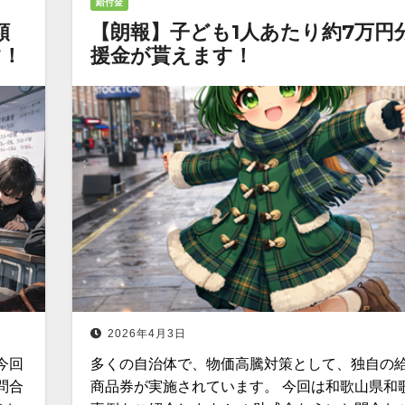
給付金
額
【朗報】子ども1人あたり約7万円
す！
援金が貰えます！
2026年4月3日
今回
多くの自治体で、物価高騰対策として、独自の
問合
商品券が実施されています。 今回は和歌山県和