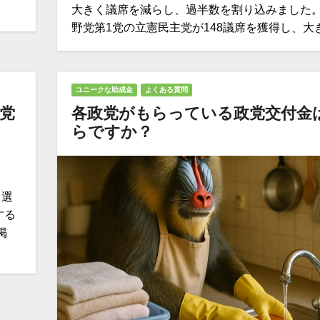
大きく議席を減らし、過半数を割り込みました。
野党第1党の立憲民主党が148議席を獲得し、大
ユニークな助成金
よくある質問
政党
各政党がもらっている政党交付金
らですか？
 選
する
掲