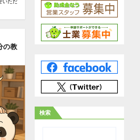
せいただ
分の教
検索