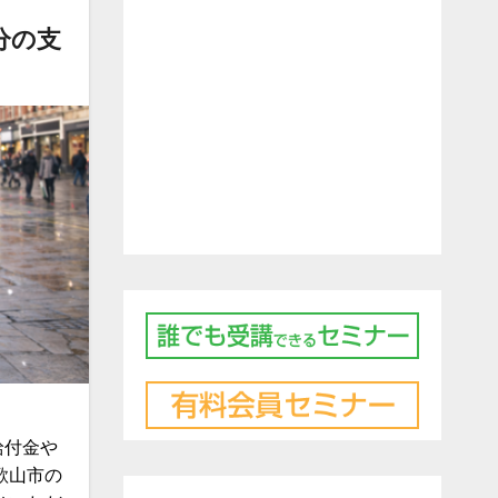
分の支
給付金や
歌山市の