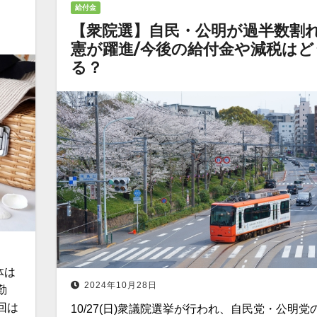
給付金
！
【衆院選】自民・公明が過半数割
憲が躍進/今後の給付金や減税はど
る？
体は
2024年10月28日
勤
回は
10/27(日)衆議院選挙が行われ、自民党・公明党