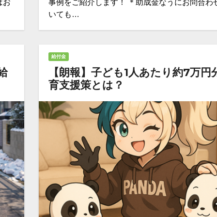
はお
事例をご紹介します！ ＊助成金なうにお問合わ
いても…
給付金
給
【朗報】子ども1人あたり約7万円
育支援策とは？