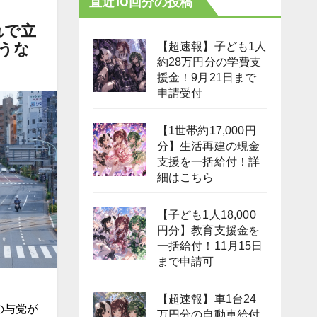
直近10回分の投稿
れで立
うな
【超速報】子ども1人
約28万円分の学費支
援金！9月21日まで
申請受付
【1世帯約17,000円
分】生活再建の現金
支援を一括給付！詳
細はこちら
【子ども1人18,000
円分】教育支援金を
一括給付！11月15日
まで申請可
【超速報】車1台24
の与党が
万円分の自動車給付