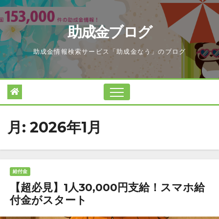
Skip
to
助成金ブログ
content
助成金情報検索サービス「助成金なう」のブログ
月:
2026年1月
給付金
【超必見】1人30,000円支給！スマホ給
付金がスタート