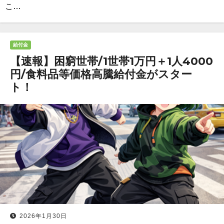
こ…
給付金
【速報】困窮世帯/1世帯1万円＋1人4000
円/食料品等価格高騰給付金がスター
ト！
2026年1月30日