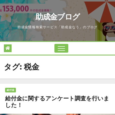
Skip
to
助成金ブログ
content
助成金情報検索サービス「助成金なう」のブログ
タグ:
税金
給付金
給付金に関するアンケート調査を行いま
した！