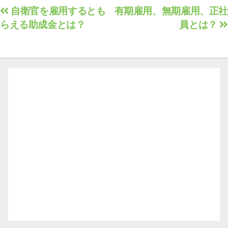
投
自衛官を雇用するとも
有期雇用、無期雇用、正社
らえる助成金とは？
員とは？
稿
ナ
ビ
ゲ
ー
シ
ョ
ン