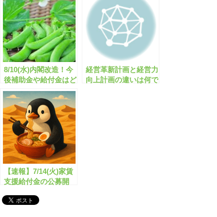
8/10(水)内閣改造！今
経営革新計画と経営力
後補助金や給付金はど
向上計画の違いは何で
うなる？
すか？
【速報】7/14(火)家賃
支援給付金の公募開
始！/最大600万円全国
【新型コロナ対策】