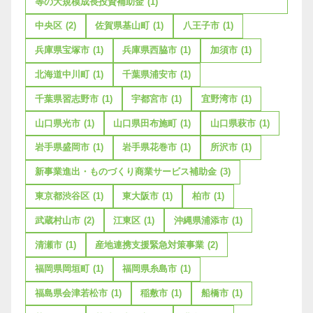
等の大規模成長投資補助金
(1)
中央区
(2)
佐賀県基山町
(1)
八王子市
(1)
兵庫県宝塚市
(1)
兵庫県西脇市
(1)
加須市
(1)
北海道中川町
(1)
千葉県浦安市
(1)
千葉県習志野市
(1)
宇都宮市
(1)
宜野湾市
(1)
山口県光市
(1)
山口県田布施町
(1)
山口県萩市
(1)
岩手県盛岡市
(1)
岩手県花巻市
(1)
所沢市
(1)
新事業進出・ものづくり商業サービス補助金
(3)
東京都渋谷区
(1)
東大阪市
(1)
柏市
(1)
武蔵村山市
(2)
江東区
(1)
沖縄県浦添市
(1)
清瀬市
(1)
産地連携支援緊急対策事業
(2)
福岡県岡垣町
(1)
福岡県糸島市
(1)
福島県会津若松市
(1)
稲敷市
(1)
船橋市
(1)