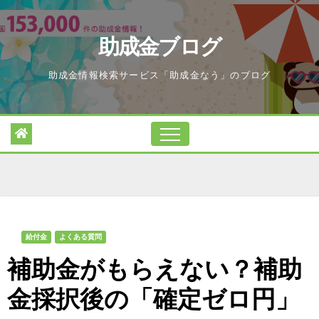
Skip
to
助成金ブログ
content
助成金情報検索サービス「助成金なう」のブログ
給付金
よくある質問
補助金がもらえない？補助
金採択後の「確定ゼロ円」