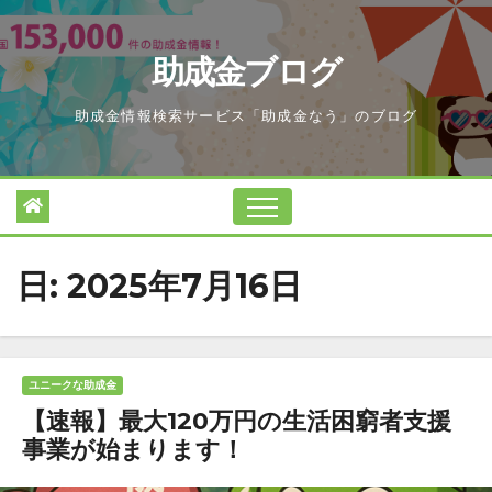
Skip
to
助成金ブログ
content
助成金情報検索サービス「助成金なう」のブログ
日:
2025年7月16日
ユニークな助成金
【速報】最大120万円の生活困窮者支援
事業が始まります！