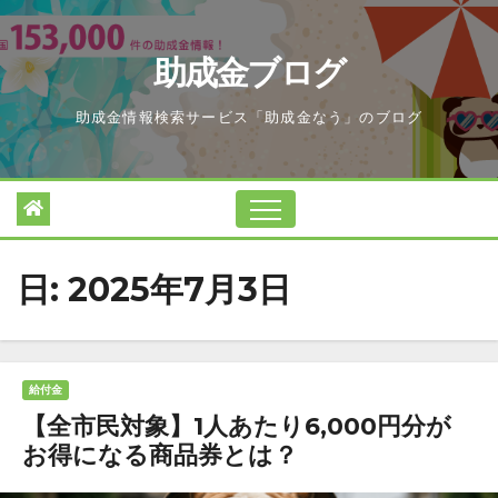
Skip
to
助成金ブログ
content
助成金情報検索サービス「助成金なう」のブログ
日:
2025年7月3日
給付金
【全市民対象】1人あたり6,000円分が
お得になる商品券とは？