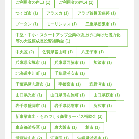
ご利用者の声13
(1)
ご利用者の声14
(1)
つくば市
(1)
アラスカ
(1)
アラブ首長国連邦
(1)
ブータン
(1)
モーリシャス
(1)
三重県松阪市
(1)
中堅・中小・スタートアップ企業の賃上げに向けた省力化
等の大規模成長投資補助金
(1)
中央区
(2)
佐賀県基山町
(1)
八王子市
(1)
兵庫県宝塚市
(1)
兵庫県西脇市
(1)
加須市
(1)
北海道中川町
(1)
千葉県浦安市
(1)
千葉県習志野市
(1)
宇都宮市
(1)
宜野湾市
(1)
山口県光市
(1)
山口県田布施町
(1)
山口県萩市
(1)
岩手県盛岡市
(1)
岩手県花巻市
(1)
所沢市
(1)
新事業進出・ものづくり商業サービス補助金
(3)
東京都渋谷区
(1)
東大阪市
(1)
柏市
(1)
武蔵村山市
(2)
江東区
(1)
沖縄県浦添市
(1)