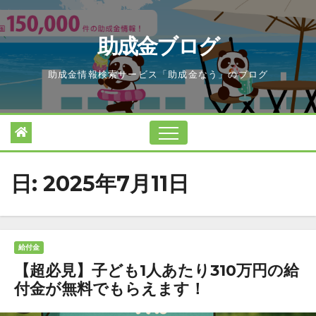
Skip
to
助成金ブログ
content
助成金情報検索サービス「助成金なう」のブログ
日:
2025年7月11日
給付金
【超必見】子ども1人あたり310万円の給
付金が無料でもらえます！