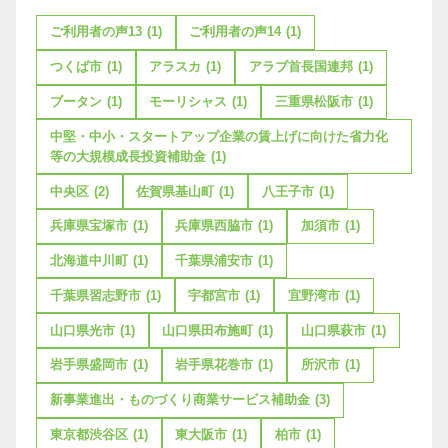
ご利用者の声13
(1)
ご利用者の声14
(1)
つくば市
(1)
アラスカ
(1)
アラブ首長国連邦
(1)
ブータン
(1)
モーリシャス
(1)
三重県松阪市
(1)
中堅・中小・スタートアップ企業の賃上げに向けた省力化
等の大規模成長投資補助金
(1)
中央区
(2)
佐賀県基山町
(1)
八王子市
(1)
兵庫県宝塚市
(1)
兵庫県西脇市
(1)
加須市
(1)
北海道中川町
(1)
千葉県浦安市
(1)
千葉県習志野市
(1)
宇都宮市
(1)
宜野湾市
(1)
山口県光市
(1)
山口県田布施町
(1)
山口県萩市
(1)
岩手県盛岡市
(1)
岩手県花巻市
(1)
所沢市
(1)
新事業進出・ものづくり商業サービス補助金
(3)
東京都渋谷区
(1)
東大阪市
(1)
柏市
(1)