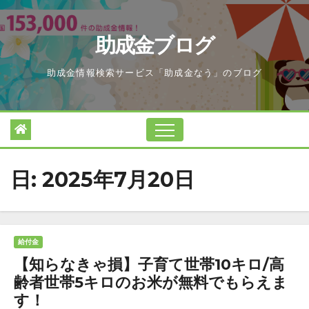
Skip
to
助成金ブログ
content
助成金情報検索サービス「助成金なう」のブログ
日:
2025年7月20日
給付金
【知らなきゃ損】子育て世帯10キロ/高
齢者世帯5キロのお米が無料でもらえま
す！