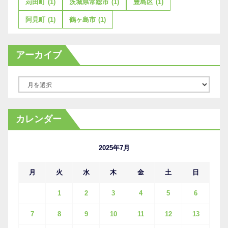
苅田町
(1)
茨城県常総市
(1)
豊島区
(1)
阿見町
(1)
鶴ヶ島市
(1)
アーカイブ
ア
ー
カ
カレンダー
イ
ブ
2025年7月
月
火
水
木
金
土
日
1
2
3
4
5
6
7
8
9
10
11
12
13