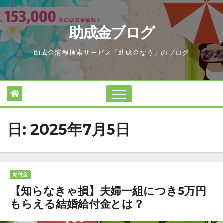
Skip
to
助成金ブログ
content
助成金情報検索サービス「助成金なう」のブログ
日:
2025年7月5日
給付金
【知らなきゃ損】夫婦一組につき5万円
もらえる結婚給付金とは？