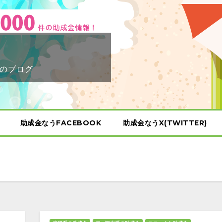
のブログ
助成金なうFACEBOOK
助成金なうX(TWITTER)