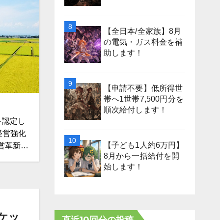
【全日本/全家族】8月
の電気・ガス料金を補
助します！
【申請不要】低所得世
帯へ1世帯7,500円分を
順次給付します！
を認定し
経営強化
【子ども1人約6万円】
営革新…
8月から一括給付を開
始します！
ロケッ
直近10回分の投稿