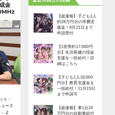
成金
0MHz
【超速報】子ども1人
約28万円分の学費支
援金！9月21日まで
申請受付
【1世帯約17,000円
分】生活再建の現金
支援を一括給付！詳
細はこちら
【子ども1人18,000
円分】教育支援金を
一括給付！11月15日
まで申請可
ケット・
ニュース
【超速報】車1台24
う」よ
万円分の自動車給付