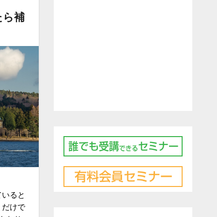
たら補
ていると
くだけで