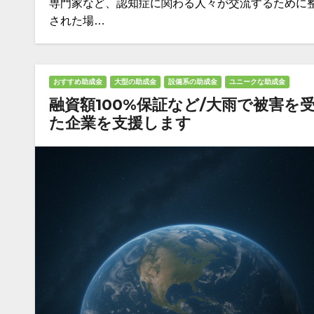
専門家など、認知症に関わる人々が交流するために
された場…
おすすめ助成金
大型の助成金
設備系の助成金
ユニークな助成金
融資額100%保証など/大雨で被害を
た企業を支援します