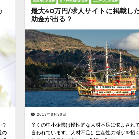
雇用系の助成金
IT・観光系の助成金
ユニークな助成金
カ
最大40万円/求人サイトに掲載し
助金が出る？
2019年8月30日
か？
多くの中小企業は慢性的な人材不足に悩まされ
護の
言われています。人材不足は生産性の減少を招