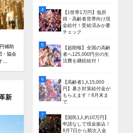
【1世帯1万円】低所
得・高齢者世帯向け現
金給付！受給済みか要
チェック
万円補助
【超朗報】全国の高齢
団・協会
者へ125,000円分の生
活費を継続給付！
す…
【高齢者1人15,000
円】暑さ対策給付金が
もらえます！8月末ま
革新
で
【国民1人約10万円】
申請なしで現金振込！
8月7日から順次入金