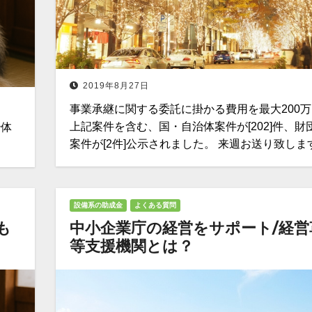
2019年8月27日
事業承継に関する委託に掛かる費用を最大200
上記案件を含む、国・自治体案件が[202]件、財
治体
案件が[2件]公示されました。 来週お送り致しま
設備系の助成金
よくある質問
も
中小企業庁の経営をサポート/経営
等支援機関とは？