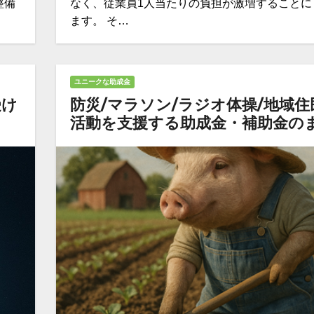
整備
なく、従業員1人当たりの負担が激増することに
ます。 そ…
ユニークな助成金
受け
防災/マラソン/ラジオ体操/地域住
活動を支援する助成金・補助金の