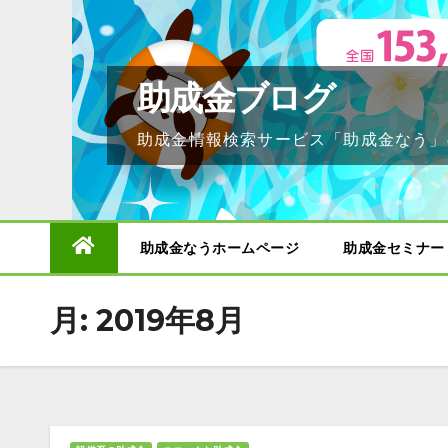
Skip
to
content
助成金ブログ
助成金情報検索サービス「助成金なう」
助成金なうホームページ
助成金セミナー
月:
2019年8月