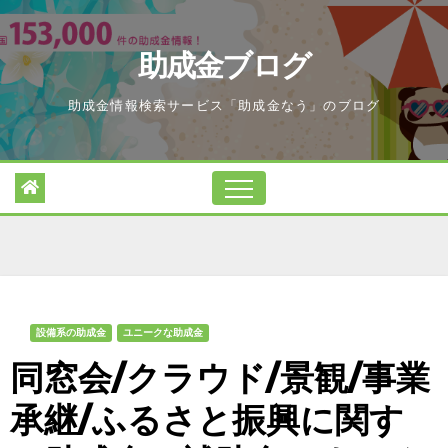
Skip
to
助成金ブログ
content
助成金情報検索サービス「助成金なう」のブログ
設備系の助成金
ユニークな助成金
同窓会/クラウド/景観/事業
承継/ふるさと振興に関す