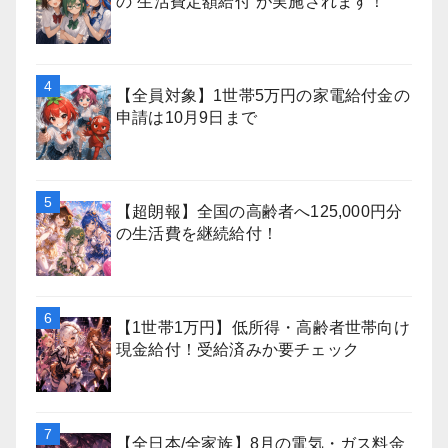
の”生活費定額給付”が実施されます！
【全員対象】1世帯5万円の家電給付金の
申請は10月9日まで
【超朗報】全国の高齢者へ125,000円分
の生活費を継続給付！
【1世帯1万円】低所得・高齢者世帯向け
現金給付！受給済みか要チェック
【全日本/全家族】8月の電気・ガス料金