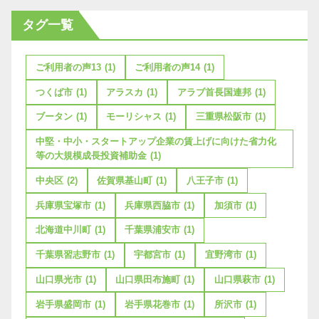
タグ一覧
ご利用者の声13
(1)
ご利用者の声14
(1)
つくば市
(1)
アラスカ
(1)
アラブ首長国連邦
(1)
ブータン
(1)
モーリシャス
(1)
三重県松阪市
(1)
中堅・中小・スタートアップ企業の賃上げに向けた省力化
等の大規模成長投資補助金
(1)
中央区
(2)
佐賀県基山町
(1)
八王子市
(1)
兵庫県宝塚市
(1)
兵庫県西脇市
(1)
加須市
(1)
北海道中川町
(1)
千葉県浦安市
(1)
千葉県習志野市
(1)
宇都宮市
(1)
宜野湾市
(1)
山口県光市
(1)
山口県田布施町
(1)
山口県萩市
(1)
岩手県盛岡市
(1)
岩手県花巻市
(1)
所沢市
(1)