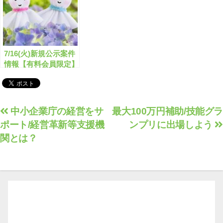
7/16(火)新規公示案件
情報【有料会員限定】
投
中小企業庁の経営をサ
最大100万円補助/技能グラ
ポート/経営革新等支援機
ンプリに出場しよう
稿
関とは？
ナ
ビ
ゲ
ー
シ
ョ