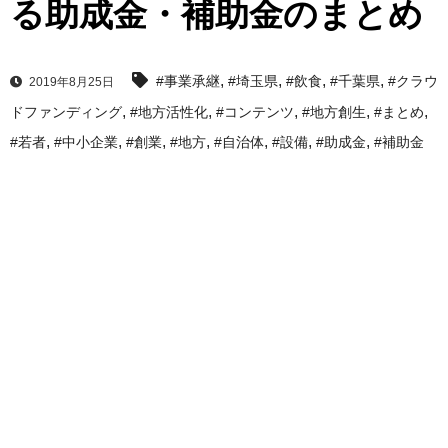
る助成金・補助金のまとめ
,
,
,
,
#事業承継
#埼玉県
#飲食
#千葉県
#クラウ
2019年8月25日
,
,
,
,
,
ドファンディング
#地方活性化
#コンテンツ
#地方創生
#まとめ
,
,
,
,
,
,
,
#若者
#中小企業
#創業
#地方
#自治体
#設備
#助成金
#補助金