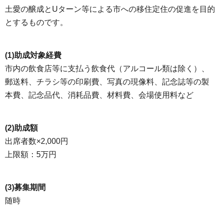
土愛の醸成とUターン等による市への移住定住の促進を目的
とするものです。
(1)助成対象経費
市内の飲食店等に支払う飲食代（アルコール類は除く）、
郵送料、チラシ等の印刷費、写真の現像料、記念誌等の製
本費、記念品代、消耗品費、材料費、会場使用料など
(2)助成額
出席者数×2,000円
上限額：5万円
(3)募集期間
随時