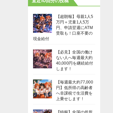
直近10回分の投稿
【超朗報】母親1人5
万円＋児童1人5万
円、申請翌週にATM
受取も！口座不要の
現金給付
【必見】全国の働け
ない人へ毎週最大約
40,000円を継続給付
します！
【毎週最大約77,000
円】低所得の高齢者
へ非課税で生活費を
上乗せします！
【特報】全国の低所