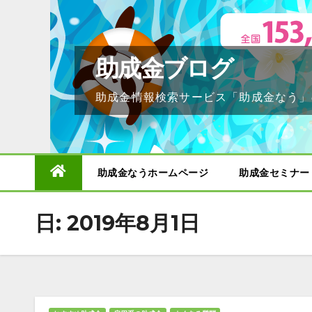
Skip
to
content
助成金ブログ
助成金情報検索サービス「助成金なう」
助成金なうホームページ
助成金セミナー
日:
2019年8月1日