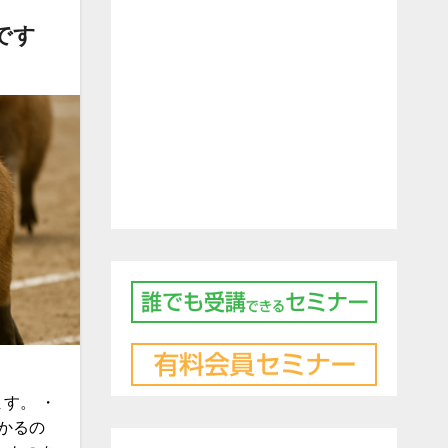
です
す。 ・
かるの