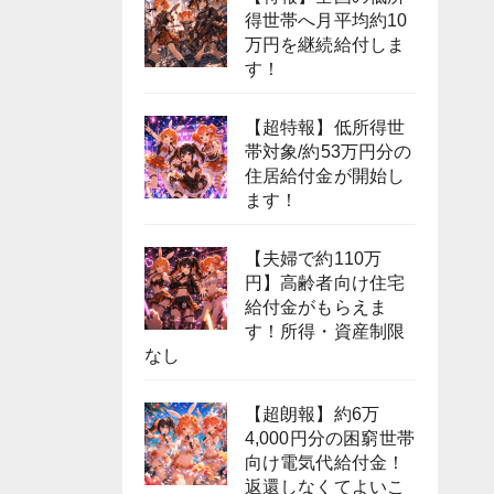
得世帯へ月平均約10
万円を継続給付しま
す！
【超特報】低所得世
帯対象/約53万円分の
住居給付金が開始し
ます！
【夫婦で約110万
円】高齢者向け住宅
給付金がもらえま
す！所得・資産制限
なし
【超朗報】約6万
4,000円分の困窮世帯
向け電気代給付金！
返還しなくてよいこ