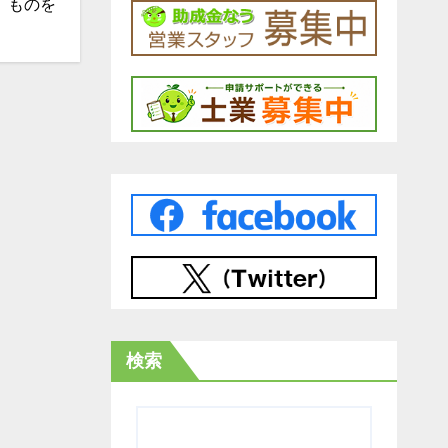
、ものを
検索