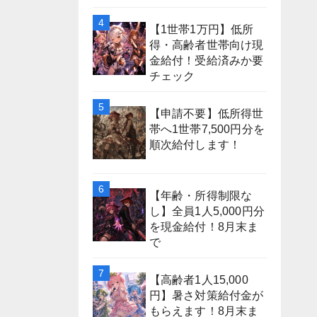
【1世帯1万円】低所
得・高齢者世帯向け現
金給付！受給済みか要
チェック
【申請不要】低所得世
帯へ1世帯7,500円分を
順次給付します！
【年齢・所得制限な
し】全員1人5,000円分
を現金給付！8月末ま
で
【高齢者1人15,000
円】暑さ対策給付金が
もらえます！8月末ま