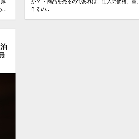
か？ ・商品を売るのであれば、仕入の価格、量
、厚
作るの…
の…
宿泊
無