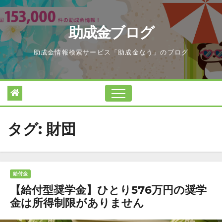
Skip
to
助成金ブログ
content
助成金情報検索サービス「助成金なう」のブログ
タグ:
財団
給付金
【給付型奨学金】ひとり576万円の奨学
金は所得制限がありません