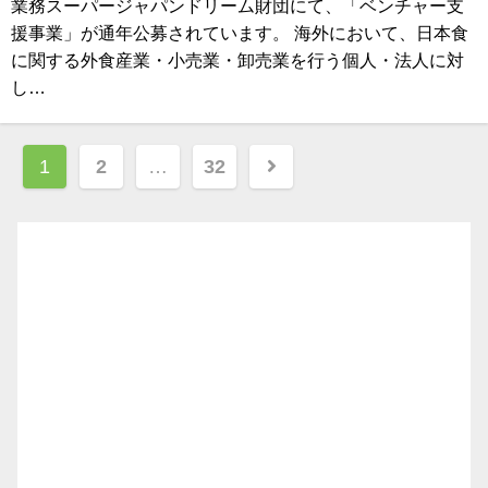
業務スーパージャパンドリーム財団にて、「ベンチャー支
援事業」が通年公募されています。 海外において、日本食
に関する外食産業・小売業・卸売業を行う個人・法人に対
し…
投
1
2
…
32
稿
ナ
ビ
ゲ
ー
シ
ョ
ン