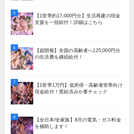
【1世帯約17,000円分】生活再建の現金
支援を一括給付！詳細はこちら
【超朗報】全国の高齢者へ125,000円分
の生活費を継続給付！
【1世帯1万円】低所得・高齢者世帯向け
現金給付！受給済みか要チェック
【全日本/全家族】8月の電気・ガス料金
を補助します！