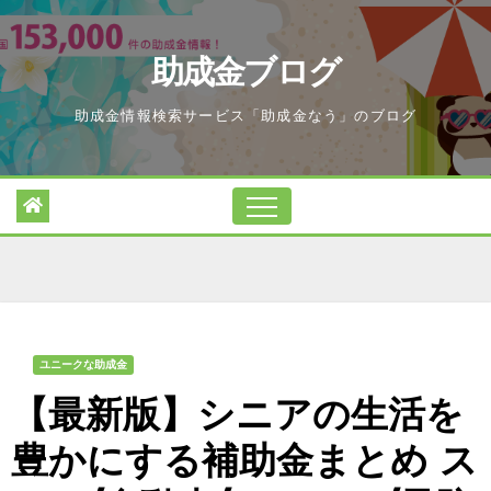
Skip
to
助成金ブログ
content
助成金情報検索サービス「助成金なう」のブログ
ユニークな助成金
【最新版】シニアの生活を
豊かにする補助金まとめ ス