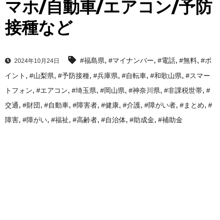
マホ/自動車/エアコン/予防
接種など
,
,
,
,
#福島県
#マイナンバー
#電話
#無料
#ポ
2024年10月24日
,
,
,
,
,
,
イント
#山梨県
#予防接種
#兵庫県
#自転車
#和歌山県
#スマー
,
,
,
,
,
,
トフォン
#エアコン
#埼玉県
#岡山県
#神奈川県
#非課税世帯
#
,
,
,
,
,
,
,
,
交通
#財団
#自動車
#障害者
#健康
#介護
#障がい者
#まとめ
#
,
,
,
,
,
,
障害
#障がい
#福祉
#高齢者
#自治体
#助成金
#補助金