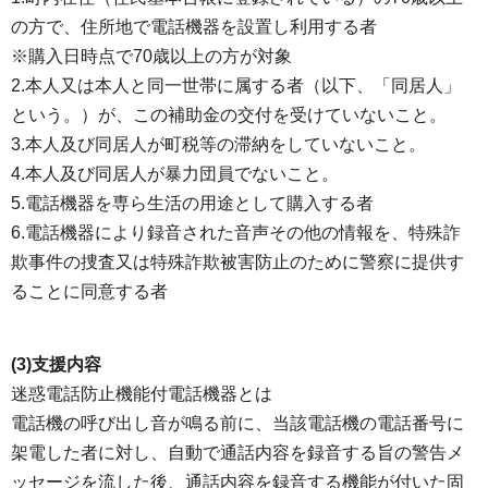
の方で、住所地で電話機器を設置し利用する者
※購入日時点で70歳以上の方が対象
2.本人又は本人と同一世帯に属する者（以下、「同居人」
という。）が、この補助金の交付を受けていないこと。
3.本人及び同居人が町税等の滞納をしていないこと。
4.本人及び同居人が暴力団員でないこと。
5.電話機器を専ら生活の用途として購入する者
6.電話機器により録音された音声その他の情報を、特殊詐
欺事件の捜査又は特殊詐欺被害防止のために警察に提供す
ることに同意する者
(3)支援内容
迷惑電話防止機能付電話機器とは
電話機の呼び出し音が鳴る前に、当該電話機の電話番号に
架電した者に対し、自動で通話内容を録音する旨の警告メ
ッセージを流した後、通話内容を録音する機能が付いた固