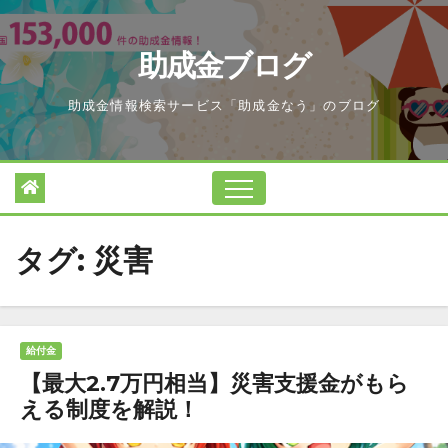
Skip
to
助成金ブログ
content
助成金情報検索サービス「助成金なう」のブログ
タグ:
災害
給付金
【最大2.7万円相当】災害支援金がもら
える制度を解説！