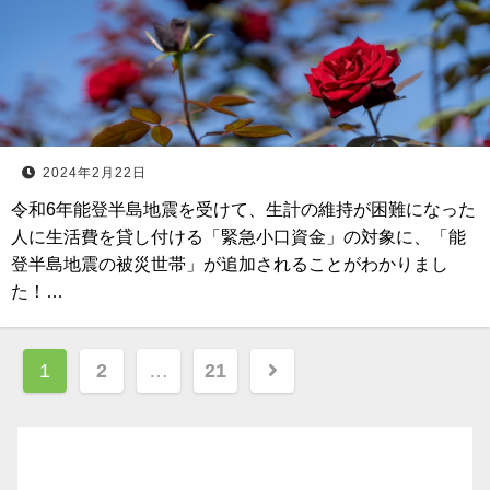
2024年2月22日
令和6年能登半島地震を受けて、生計の維持が困難になった
人に生活費を貸し付ける「緊急小口資金」の対象に、「能
登半島地震の被災世帯」が追加されることがわかりまし
た！…
投
1
2
…
21
稿
ナ
ビ