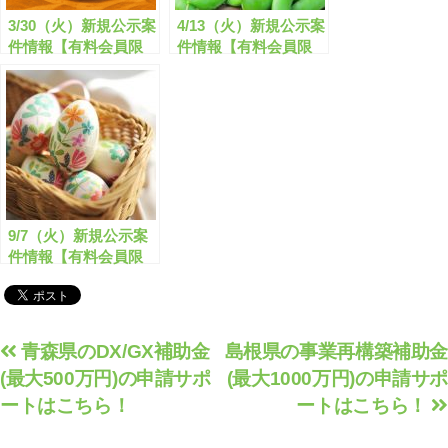
3/30（火）新規公示案
4/13（火）新規公示案
件情報【有料会員限
件情報【有料会員限
定】
定】
9/7（火）新規公示案
件情報【有料会員限
定】
投
青森県のDX/GX補助金
島根県の事業再構築補助金
(最大500万円)の申請サポ
(最大1000万円)の申請サポ
稿
ートはこちら！
ートはこちら！
ナ
ビ