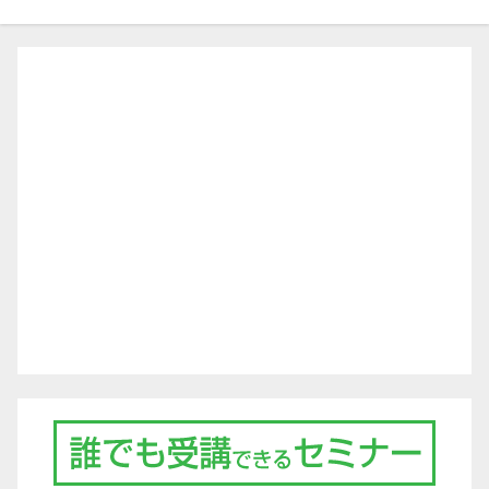
ゲ
ー
シ
ョ
ン