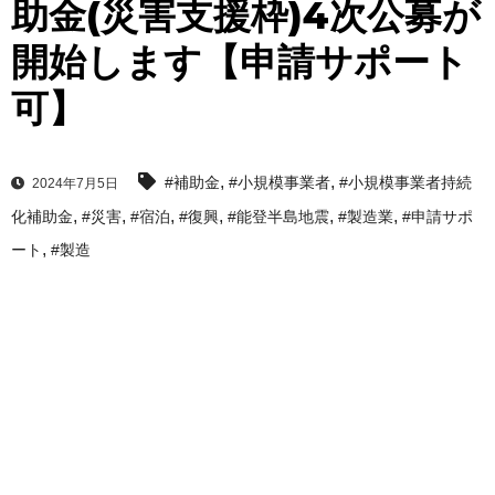
助金(災害支援枠)4次公募が
開始します【申請サポート
可】
,
,
#補助金
#小規模事業者
#小規模事業者持続
2024年7月5日
,
,
,
,
,
,
化補助金
#災害
#宿泊
#復興
#能登半島地震
#製造業
#申請サポ
,
ート
#製造