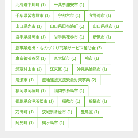
北海道中川町
(1)
千葉県浦安市
(1)
千葉県習志野市
(1)
宇都宮市
(1)
宜野湾市
(1)
山口県光市
(1)
山口県田布施町
(1)
山口県萩市
(1)
岩手県盛岡市
(1)
岩手県花巻市
(1)
所沢市
(1)
新事業進出・ものづくり商業サービス補助金
(3)
東京都渋谷区
(1)
東大阪市
(1)
柏市
(1)
武蔵村山市
(2)
江東区
(1)
沖縄県浦添市
(1)
清瀬市
(1)
産地連携支援緊急対策事業
(2)
福岡県岡垣町
(1)
福岡県糸島市
(1)
福島県会津若松市
(1)
稲敷市
(1)
船橋市
(1)
苅田町
(1)
茨城県常総市
(1)
豊島区
(1)
阿見町
(1)
鶴ヶ島市
(1)