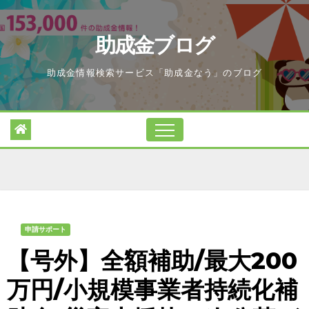
Skip
to
助成金ブログ
content
助成金情報検索サービス「助成金なう」のブログ
申請サポート
【号外】全額補助/最大200
万円/小規模事業者持続化補