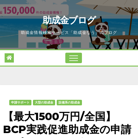
Skip
to
助成金ブログ
content
助成金情報検索サービス「助成金なう」のブログ
申請サポート
大型の助成金
設備系の助成金
【最大1500万円/全国】
BCP実践促進助成金の申請