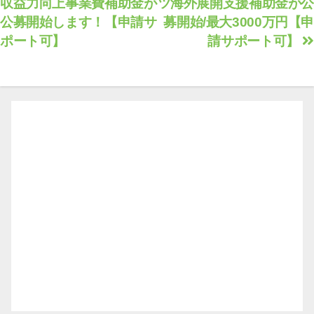
収益力向上事業費補助金が
ツ海外展開支援補助金が公
稿
公募開始します！【申請サ
募開始/最大3000万円【申
ナ
ポート可】
請サポート可】
ビ
ゲ
ー
シ
ョ
ン