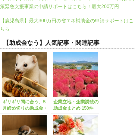
策緊急支援事業の申請サポートはこちら！最大200万円
【鹿児島県】最大300万円の省エネ補助金の申請サポートはこ
ちら！
【助成金なう】人気記事・関連記事
ギリギリ間に合う、5
企業立地・企業誘致の
月締め切りの助成金・
助成金まとめ 150件
補助金、全165件はこ
【2月版】(申請サポー
ちら！【有料会員限
ト受付中)【有料会員
定】
限定】