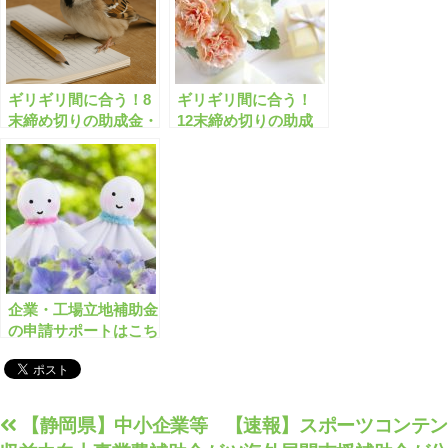
ギリギリ間に合う！8
ギリギリ間に合う！
末締め切りの助成金・
12末締め切りの助成
補助金「全531件」は
金・補助金「全1283
こちら！【有料会員限
件」はこちら！【有料
定】
会員限定】
企業・工場立地補助金
の申請サポートはこち
ら！神奈川/埼玉/愛知/
京都/福岡/福島/広島な
ど
投
【静岡県】中小企業等
【速報】スポーツコンテン