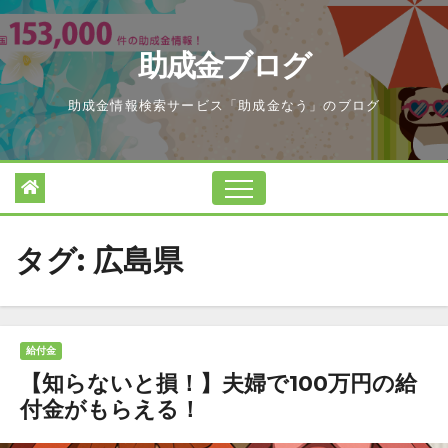
Skip
to
助成金ブログ
content
助成金情報検索サービス「助成金なう」のブログ
タグ:
広島県
給付金
【知らないと損！】夫婦で100万円の給
付金がもらえる！