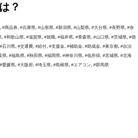
は？
,
,
,
,
,
,
,
,
#商品券
#兵庫県
#山形県
#新潟県
#山梨県
#大分県
#長野県
#奈
,
,
,
,
,
,
,
,
県
#和歌山県
#滋賀県
#就職
#福井県
#青森県
#山口県
#茨城県
#徳
,
,
,
,
,
,
,
#石川県
#交通費
#給付
#支援金
#補助金
#助成金
#東京都
#自治
,
,
,
,
,
,
,
葉県
#福島県
#秋田県
#福岡県
#神奈川県
#低所得
#宮城県
#北海
,
,
,
,
,
#愛媛県
#大阪府
#埼玉県
#島根県
#エアコン
#群馬県