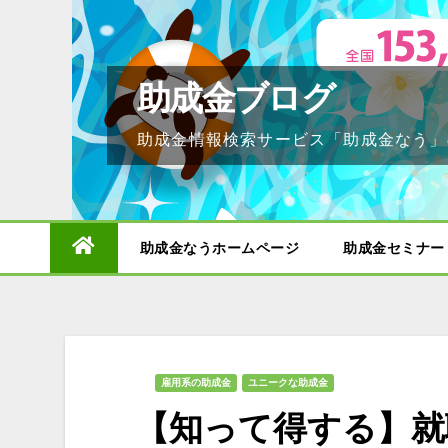
Skip
to
content
助成金ブログ
助成金情報検索サービス「助成金なう」
助成金なうホームページ
助成金セミナー
雇用系の助成金
ユニークな助成金
【知って得する】就