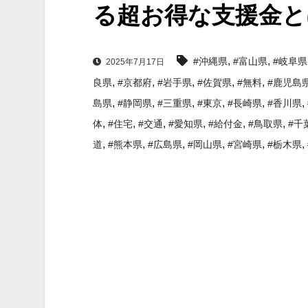
る超お得な支援金と
,
,
#沖縄県
#富山県
#岐阜県
2025年7月17日
,
,
,
,
,
良県
#京都府
#岩手県
#佐賀県
#無料
#鹿児島
,
,
,
,
,
,
島県
#静岡県
#三重県
#東京
#長崎県
#香川県
,
,
,
,
,
,
体
#住宅
#交通
#愛知県
#給付金
#鳥取県
#千
,
,
,
,
,
,
道
#熊本県
#広島県
#岡山県
#宮崎県
#栃木県