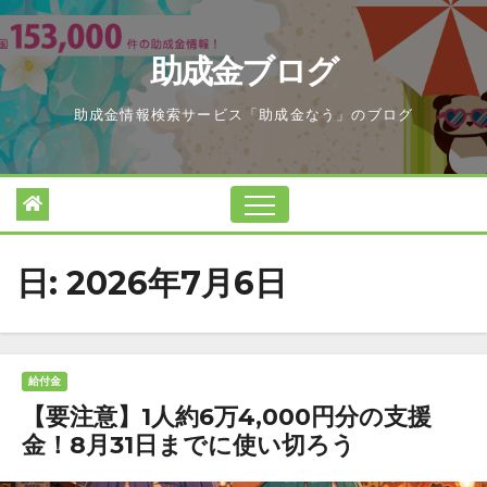
Skip
to
助成金ブログ
content
助成金情報検索サービス「助成金なう」のブログ
日:
2026年7月6日
給付金
【要注意】1人約6万4,000円分の支援
金！8月31日までに使い切ろう