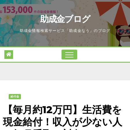
Skip
to
助成金ブログ
content
助成金情報検索サービス「助成金なう」のブログ
給付金
【毎月約12万円】生活費を
現金給付！収入が少ない人