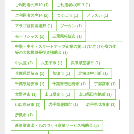
ご利用者の声10
(1)
ご利用者の声13
(1)
ご利用者の声14
(2)
つくば市
(1)
アラスカ
(1)
アラブ首長国連邦
(1)
ブータン
(1)
モーリシャス
(1)
三重県松阪市
(1)
中堅・中小・スタートアップ企業の賃上げに向けた省力化
等の大規模成長投資補助金
(1)
中央区
(2)
八王子市
(1)
兵庫県宝塚市
(1)
兵庫県西脇市
(1)
加須市
(1)
北海道中川町
(1)
千葉県浦安市
(1)
千葉県習志野市
(1)
宇都宮市
(1)
宜野湾市
(1)
山口県光市
(1)
山口県田布施町
(1)
山口県萩市
(1)
岩手県盛岡市
(1)
岩手県花巻市
(1)
所沢市
(1)
新事業進出・ものづくり商業サービス補助金
(3)