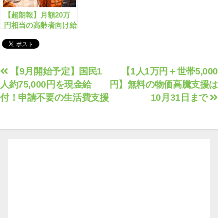
【超朗報】月額20万
円相当の高齢者向け給
付金がもらえます！
投
【9月開始予定】国民1
【1人1万円＋世帯5,000
人約75,000円を現金給
円】無料の物価高騰支援は
稿
付！申請不要の生活費支援
10月31日まで
ナ
ビ
ゲ
ー
シ
ョ
ン