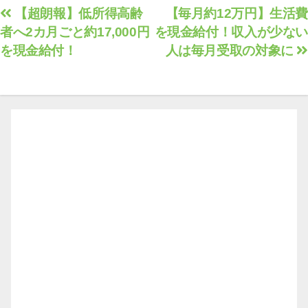
投
【超朗報】低所得高齢
【毎月約12万円】生活費
者へ2カ月ごと約17,000円
を現金給付！収入が少ない
稿
を現金給付！
人は毎月受取の対象に
ナ
ビ
ゲ
ー
シ
ョ
ン