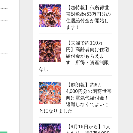
【超特報】低所得世
帯対象/約53万円分の
住居給付金が開始し
ます！
【夫婦で約110万
円】高齢者向け住宅
給付金がもらえま
す！所得・資産制限
なし
【超朗報】約6万
4,000円分の困窮世帯
向け電気代給付金！
返還しなくてよいこ
とになりました
【9月16日から】1人