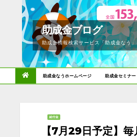
Skip
to
content
助成金ブログ
助成金情報検索サービス「助成金なう」
助成金なうホームページ
助成金セミナー
給付金
【7月29日予定】毎