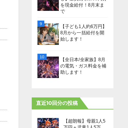
を現金給付！8月末ま
で
【子ども1人約6万円】
8月から一括給付を開
始します！
【全日本/全家族】8月
の電気・ガス料金を補
助します！
直近10回分の投稿
【超朗報】母親1人5
万円＋児童1人5万