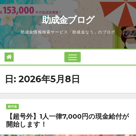
Skip
to
助成金ブログ
content
助成金情報検索サービス「助成金なう」のブログ
日:
2026年5月8日
給付金
【超号外】1人一律7,000円の現金給付が
開始します！