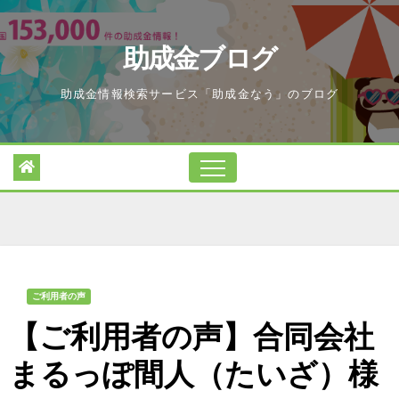
Skip
to
助成金ブログ
content
助成金情報検索サービス「助成金なう」のブログ
ご利用者の声
【ご利用者の声】合同会社
まるっぽ間人（たいざ）様