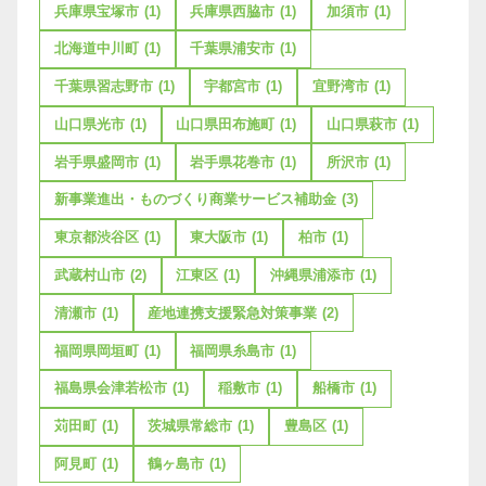
兵庫県宝塚市
(1)
兵庫県西脇市
(1)
加須市
(1)
北海道中川町
(1)
千葉県浦安市
(1)
千葉県習志野市
(1)
宇都宮市
(1)
宜野湾市
(1)
山口県光市
(1)
山口県田布施町
(1)
山口県萩市
(1)
岩手県盛岡市
(1)
岩手県花巻市
(1)
所沢市
(1)
新事業進出・ものづくり商業サービス補助金
(3)
東京都渋谷区
(1)
東大阪市
(1)
柏市
(1)
武蔵村山市
(2)
江東区
(1)
沖縄県浦添市
(1)
清瀬市
(1)
産地連携支援緊急対策事業
(2)
福岡県岡垣町
(1)
福岡県糸島市
(1)
福島県会津若松市
(1)
稲敷市
(1)
船橋市
(1)
苅田町
(1)
茨城県常総市
(1)
豊島区
(1)
阿見町
(1)
鶴ヶ島市
(1)