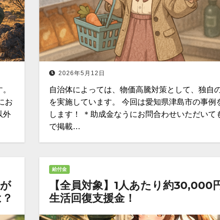
2026年5月12日
す。
自治体によっては、物価高騰対策として、独自
にお
を実施しています。 今回は愛知県津島市の事例
以外
します！ ＊助成金なうにお問合わせいただいて
で掲載…
給付金
分が
【全員対象】1人あたり約30,000
は？
生活回復支援金！