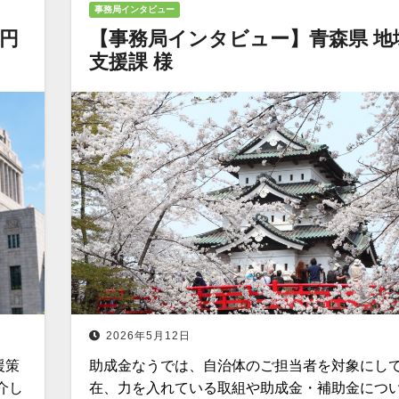
事務局インタビュー
円
【事務局インタビュー】青森県 地
支援課 様
2026年5月12日
援策
助成金なうでは、自治体のご担当者を対象にし
介し
在、力を入れている取組や助成金・補助金につ