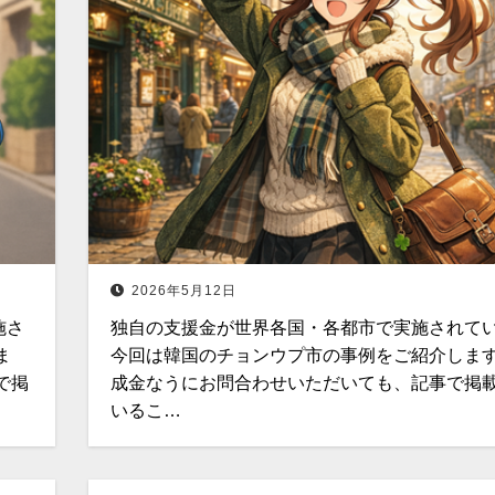
2026年5月12日
施さ
独自の支援金が世界各国・各都市で実施されて
ま
今回は韓国のチョンウプ市の事例をご紹介します
で掲
成金なうにお問合わせいただいても、記事で掲
いるこ…