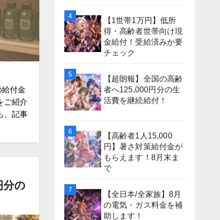
【1世帯1万円】低所
得・高齢者世帯向け現
金給付！受給済みか要
チェック
【超朗報】全国の高齢
者へ125,000円分の生
の給付金
活費を継続給付！
をご紹介
も、記事
【高齢者1人15,000
円】暑さ対策給付金が
もらえます！8月末ま
で
円分の
【全日本/全家族】8月
の電気・ガス料金を補
助します！