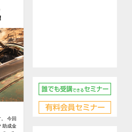
り
！
。 今回
＊助成金