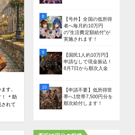
【号外】全国の低所得
者へ毎月約10万円
の”生活費定額給付”が
実施されます！
【国民1人約10万円】
申請なしで現金振込！
8月7日から順次入金
います。
【申請不要】低所得世
帯へ1世帯7,500円分を
！ ＊助
順次給付します！
載されて