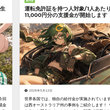
給付金
の生
運転免許証を持つ人対象/1人あた
11,000円分の支援金が開始します
2026年5月12日
今回
世界各国では、独自の給付金が実施されています
成金
は西オーストラリア州の事例をご紹介します！ 