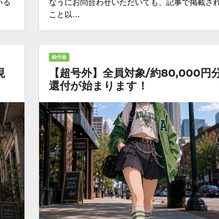
いる
なうにお問合わせいただいても、記事で掲載さ
こと以…
給付金
現
【超号外】全員対象/約80,000円
還付が始まります！