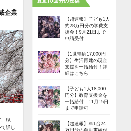
直近10回分の投稿
域企業
【超速報】子ども1人
約28万円分の学費支
援金！9月21日まで
申請受付
【1世帯約17,000円
分】生活再建の現金
支援を一括給付！詳
細はこちら
【子ども1人18,000
円分】教育支援金を
一括給付！11月15日
まで申請可
て、現
【超速報】車1台24
いて詳し
万円分の自動車給付