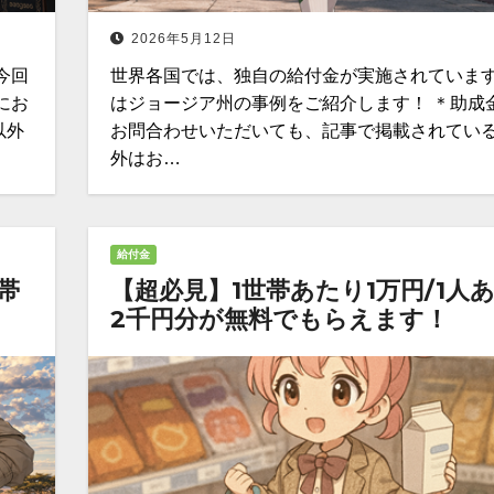
2026年5月12日
今回
世界各国では、独自の給付金が実施されています
にお
はジョージア州の事例をご紹介します！ ＊助成
以外
お問合わせいただいても、記事で掲載されてい
外はお…
給付金
帯
【超必見】1世帯あたり1万円/1人
2千円分が無料でもらえます！