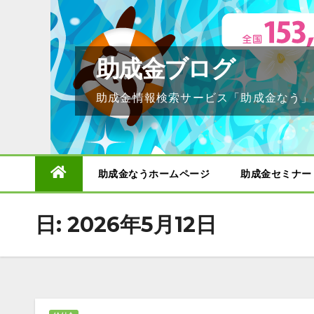
Skip
to
content
助成金ブログ
助成金情報検索サービス「助成金なう」
助成金なうホームページ
助成金セミナー
日:
2026年5月12日