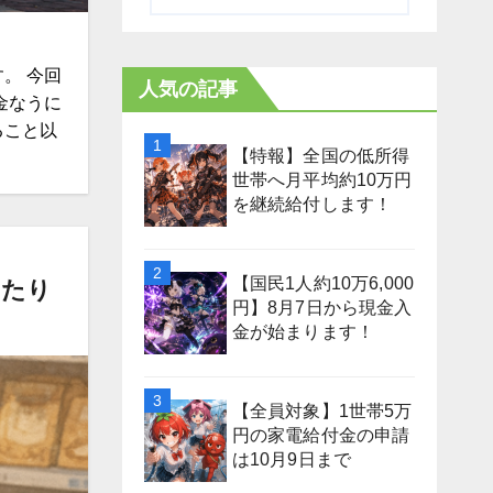
。 今回
人気の記事
金なうに
ること以
【特報】全国の低所得
世帯へ月平均約10万円
を継続給付します！
【国民1人約10万6,000
あたり
円】8月7日から現金入
金が始まります！
【全員対象】1世帯5万
円の家電給付金の申請
は10月9日まで