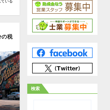
れている
分の税
検索