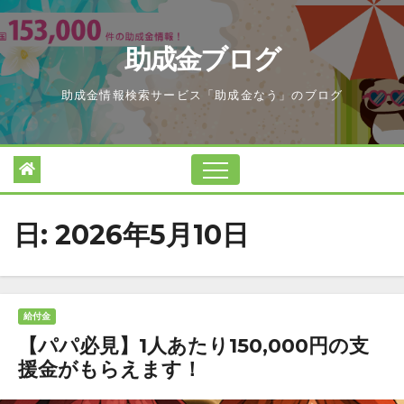
Skip
to
助成金ブログ
content
助成金情報検索サービス「助成金なう」のブログ
日:
2026年5月10日
給付金
【パパ必見】1人あたり150,000円の支
援金がもらえます！