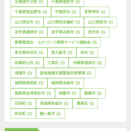
北海道中川町
(1)
千葉県浦安市
(1)
千葉県習志野市
(1)
宇都宮市
(1)
宜野湾市
(1)
山口県光市
(1)
山口県田布施町
(1)
山口県萩市
(1)
岩手県盛岡市
(1)
岩手県花巻市
(1)
所沢市
(1)
新事業進出・ものづくり商業サービス補助金
(3)
東京都渋谷区
(1)
東大阪市
(1)
柏市
(1)
武蔵村山市
(2)
江東区
(1)
沖縄県浦添市
(1)
清瀬市
(1)
産地連携支援緊急対策事業
(2)
福岡県岡垣町
(1)
福岡県糸島市
(1)
福島県会津若松市
(1)
稲敷市
(1)
船橋市
(1)
苅田町
(1)
茨城県常総市
(1)
豊島区
(1)
阿見町
(1)
鶴ヶ島市
(1)