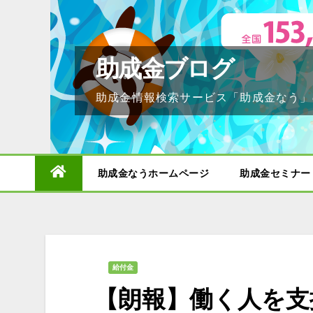
Skip
to
content
助成金ブログ
助成金情報検索サービス「助成金なう」
助成金なうホームページ
助成金セミナー
給付金
【朗報】働く人を支