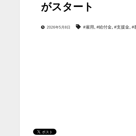
がスタート
,
,
,
#雇用
#給付金
#支援金
#
2026年5月8日