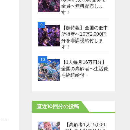
全員へ無料配布しま
す！
【超特報】全国の低中
所得者へ10万2,000円
分を非課税給付しま
す！
【1人毎月16万円分】
全国の高齢者へ生活費
を継続給付！
直近10回分の投稿
【高齢者1人15,000