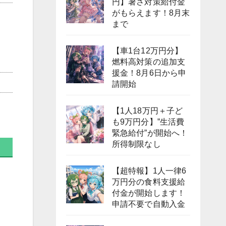
円】暑さ対策給付金
がもらえます！8月末
まで
【車1台12万円分】
燃料高対策の追加支
援金！8月6日から申
請開始
【1人18万円＋子ど
も9万円分】”生活費
緊急給付”が開始へ！
所得制限なし
【超特報】1人一律6
万円分の食料支援給
付金が開始します！
申請不要で自動入金