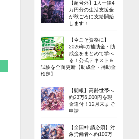
【超号外】1人一律4
万円分の生活支援金
が秋ごろに支給開始
します！
【今こそ資格に】
2026年の補助金・助
成金をまとめて学べ
る！公式テキスト＆
試験を全面更新【助成金・補助金
検定】
【朗報】高齢世帯へ
約23万6,000円を現
金還付！12月末まで
申請
【全国/申請必須】対
象労働者へ約100万