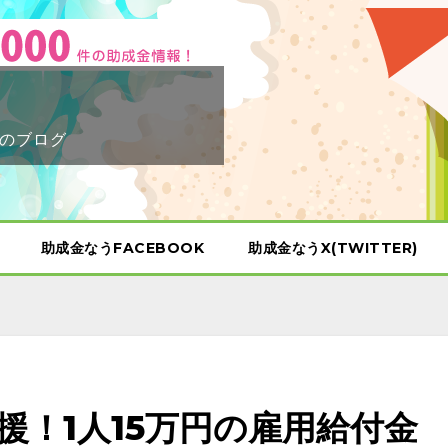
のブログ
助成金なうFACEBOOK
助成金なうX(TWITTER)
援！1人15万円の雇用給付金