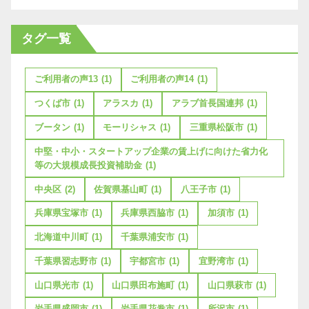
タグ一覧
ご利用者の声13
(1)
ご利用者の声14
(1)
つくば市
(1)
アラスカ
(1)
アラブ首長国連邦
(1)
ブータン
(1)
モーリシャス
(1)
三重県松阪市
(1)
中堅・中小・スタートアップ企業の賃上げに向けた省力化
等の大規模成長投資補助金
(1)
中央区
(2)
佐賀県基山町
(1)
八王子市
(1)
兵庫県宝塚市
(1)
兵庫県西脇市
(1)
加須市
(1)
北海道中川町
(1)
千葉県浦安市
(1)
千葉県習志野市
(1)
宇都宮市
(1)
宜野湾市
(1)
山口県光市
(1)
山口県田布施町
(1)
山口県萩市
(1)
岩手県盛岡市
(1)
岩手県花巻市
(1)
所沢市
(1)