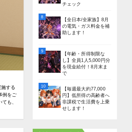
チェック
【全日本/全家族】8月
の電気・ガス料金を補
助します！
【年齢・所得制限な
し】全員1人5,000円分
を現金給付！8月末ま
で
実施する
【毎週最大約77,000
事例をご
円】低所得の高齢者へ
非課税で生活費を上乗
いても、
せします！