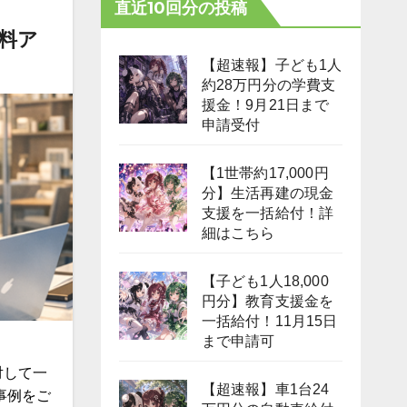
直近10回分の投稿
給料ア
【超速報】子ども1人
約28万円分の学費支
援金！9月21日まで
申請受付
【1世帯約17,000円
分】生活再建の現金
支援を一括給付！詳
細はこちら
【子ども1人18,000
円分】教育支援金を
一括給付！11月15日
まで申請可
対して一
【超速報】車1台24
事例をご