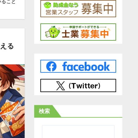
いること
らえる
検索