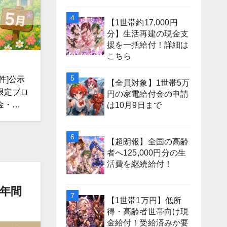
【1世帯約17,000円
分】生活再建の現金支
援を一括給付！詳細は
こちら
件]公示
【全員対象】1世帯5万
限定ブロ
円の家電給付金の申請
金・…
は10月9日まで
【超朗報】全国の高齢
者へ125,000円分の生
活費を継続給付！
3年間
【1世帯1万円】低所
得・高齢者世帯向け現
金給付！受給済みか要