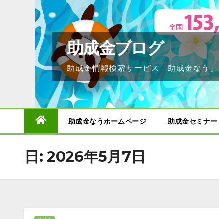
Skip
to
content
助成金ブログ
助成金情報検索サービス「助成金なう」
助成金なうホームページ
助成金セミナー
日:
2026年5月7日