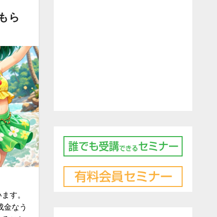
もら
います。
成金なう