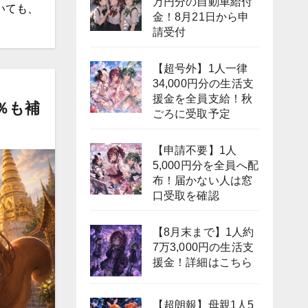
万円分の自動車給付
いても、
金！8月21日から申
請受付
【超号外】1人一律
34,000円分の生活支
援金を全員支給！秋
％も補
ごろに受取予定
【申請不要】1人
5,000円分を全員へ配
布！届かない人は窓
口受取を確認
【8月末まで】1人約
7万3,000円の生活支
援金！詳細はこちら
【超朗報】母親1人5